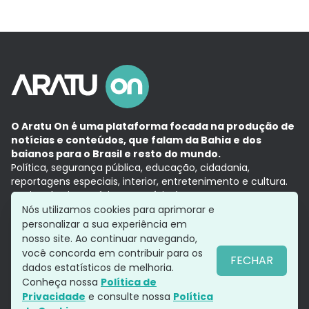
O Aratu On é uma plataforma focada na produção de
notícias e conteúdos, que falam da Bahia e dos
baianos para o Brasil e resto do mundo.
Política, segurança pública, educação, cidadania,
reportagens especiais, interior, entretenimento e cultura.
Aqui, tudo vira notícia e a notícia é no tempo presente,
com a credibilidade do
Grupo Aratu.
Nós utilizamos cookies para aprimorar e
Grupo Aratu
Política de privacidade
Anuncie conosco
personalizar a sua experiência em
nosso site. Ao continuar navegando,
você concorda em contribuir para os
FECHAR
dados estatísticos de melhoria.
Siga-nos
Conheça nossa
Política de
Privacidade
e consulte nossa
Política