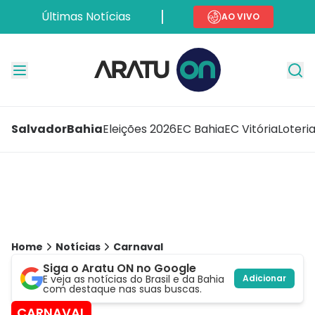
Últimas Notícias
AO VIVO
Salvador
Bahia
Eleições 2026
EC Bahia
EC Vitória
Loteri
Home
Notícias
Carnaval
Siga o Aratu ON no Google
E veja as notícias do Brasil e da Bahia
Adicionar
com destaque nas suas buscas.
CARNAVAL