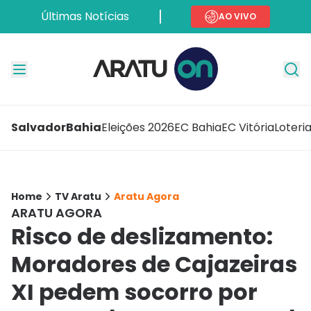
Últimas Notícias
AO VIVO
Salvador
Bahia
Eleições 2026
EC Bahia
EC Vitória
Loteri
Home
TV Aratu
Aratu Agora
ARATU AGORA
Risco de deslizamento:
Moradores de Cajazeiras
XI pedem socorro por