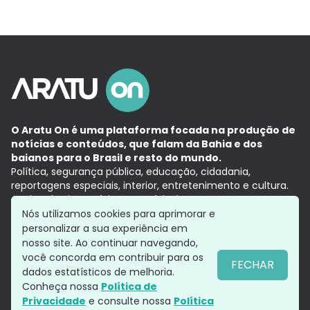
O Aratu On é uma plataforma focada na produção de
notícias e conteúdos, que falam da Bahia e dos
baianos para o Brasil e resto do mundo.
Política, segurança pública, educação, cidadania,
reportagens especiais, interior, entretenimento e cultura.
Aqui, tudo vira notícia e a notícia é no tempo presente,
com a credibilidade do
Grupo Aratu.
Nós utilizamos cookies para aprimorar e
Grupo Aratu
Política de privacidade
Anuncie conosco
personalizar a sua experiência em
nosso site. Ao continuar navegando,
você concorda em contribuir para os
FECHAR
dados estatísticos de melhoria.
Siga-nos
Conheça nossa
Política de
Privacidade
e consulte nossa
Política