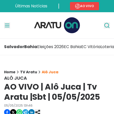
Últimas Notícias
AO VIVO
Salvador
Bahia
Eleições 2026
EC Bahia
EC Vitória
Loteri
Home
TV Aratu
Alô Juca
ALÔ JUCA
AO VIVO | Alô Juca | Tv
Aratu |Sbt | 05/05/2025
05/05/2025 13h46