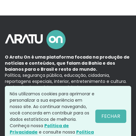
O Aratu On é uma plataforma focada na produção de
notícias e conteúdos, que falam da Bahia e dos
baianos para o Brasil e resto do mundo.
Política, segurança pública, educação, cidadania,
reportagens especiais, interior, entretenimento e cultura.
Aqui, tudo vira notícia e a notícia é no tempo presente,
com a credibilidade do
Grupo Aratu.
Nós utilizamos cookies para aprimorar e
Grupo Aratu
Política de privacidade
Anuncie conosco
personalizar a sua experiência em
nosso site. Ao continuar navegando,
você concorda em contribuir para os
FECHAR
dados estatísticos de melhoria.
Siga-nos
Conheça nossa
Política de
Privacidade
e consulte nossa
Política