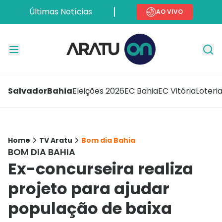
Últimas Notícias
AO VIVO
Salvador
Bahia
Eleições 2026
EC Bahia
EC Vitória
Loteri
Home
TV Aratu
Bom dia Bahia
BOM DIA BAHIA
Ex-concurseira realiza
projeto para ajudar
população de baixa