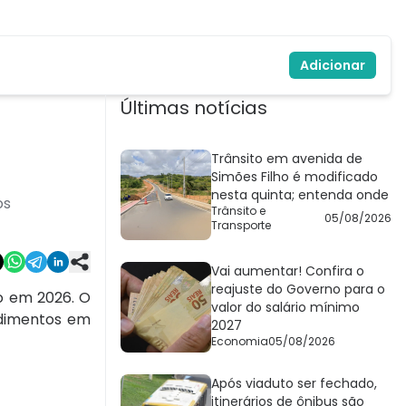
Adicionar
Últimas notícias
Trânsito em avenida de
Simões Filho é modificado
nesta quinta; entenda onde
os
Trânsito e
05/08/2026
Transporte
Vai aumentar! Confira o
reajuste do Governo para o
do em 2026. O
valor do salário mínimo
endimentos em
2027
Economia
05/08/2026
Após viaduto ser fechado,
itinerários de ônibus são