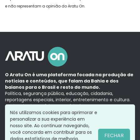
e não representam a opinião do Aratu On.
O Aratu On é uma plataforma focada na produção de
notícias e conteúdos, que falam da Bahia e dos
baianos para o Brasil e resto do mundo.
Política, segurança pública, educação, cidadania,
reportagens especiais, interior, entretenimento e cultura.
Aqui, tudo vira notícia e a notícia é no tempo presente,
com a credibilidade do
Grupo Aratu.
Nós utilizamos cookies para aprimorar e
Grupo Aratu
Política de privacidade
Anuncie conosco
personalizar a sua experiência em
nosso site. Ao continuar navegando,
você concorda em contribuir para os
FECHAR
dados estatísticos de melhoria.