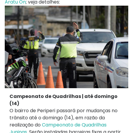
Aratu On
; veja detalhes:
Campeonato de Quadrilhas | até domingo
(14)
O bairro de Periperi passará por mudanças no
trânsito até o domingo (14), em razão da
realização do
Campeonato de Quadrilhas
Juninas
. Serão instaladas barreiras fixas a partir