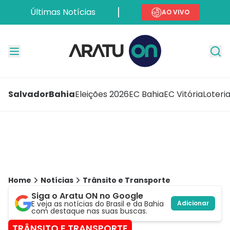
Últimas Notícias
AO VIVO
Salvador
Bahia
Eleições 2026
EC Bahia
EC Vitória
Loteri
Home
Notícias
Trânsito e Transporte
Siga o Aratu ON no Google
E veja as notícias do Brasil e da Bahia
Adicionar
com destaque nas suas buscas.
TRÂNSITO E TRANSPORTE