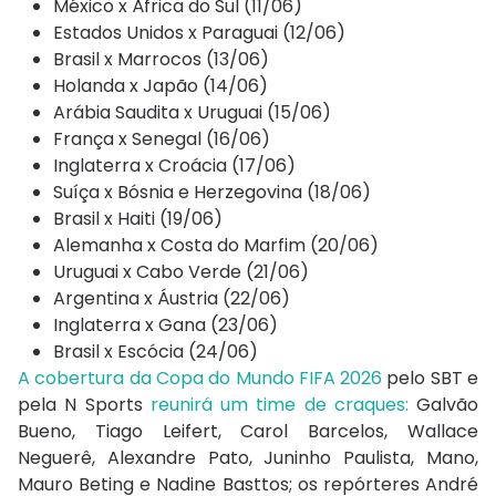
México x África do Sul (11/06)
Estados Unidos x Paraguai (12/06)
Brasil x Marrocos (13/06)
Holanda x Japão (14/06)
Arábia Saudita x Uruguai (15/06)
França x Senegal (16/06)
Inglaterra x Croácia (17/06)
Suíça x Bósnia e Herzegovina (18/06)
Brasil x Haiti (19/06)
Alemanha x Costa do Marfim (20/06)
Uruguai x Cabo Verde (21/06)
Argentina x Áustria (22/06)
Inglaterra x Gana (23/06)
Brasil x Escócia (24/06)
A cobertura da Copa do Mundo FIFA 2026
pelo SBT e
pela N Sports
reunirá um time de craques:
Galvão
Bueno, Tiago Leifert, Carol Barcelos, Wallace
Neguerê, Alexandre Pato, Juninho Paulista, Mano,
Mauro Beting e Nadine Basttos; os repórteres André