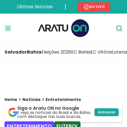
Últimas Notícias
AO VIVO
Salvador
Bahia
Eleições 2026
EC Bahia
EC Vitória
Loteri
Home
Notícias
Entretenimento
Siga o Aratu ON no Google
E veja as notícias do Brasil e da Bahia
Adicionar
com destaque nas suas buscas.
ENTRETENIMENTO
FUTEBOL