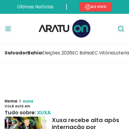
Últimas Notícias
AO VIVO
Salvador
Bahia
Eleições 2026
EC Bahia
EC Vitória
Loteri
Home
xuxa
Você está em
Tudo sobre:
XUXA
Xuxa recebe alta após
internação por