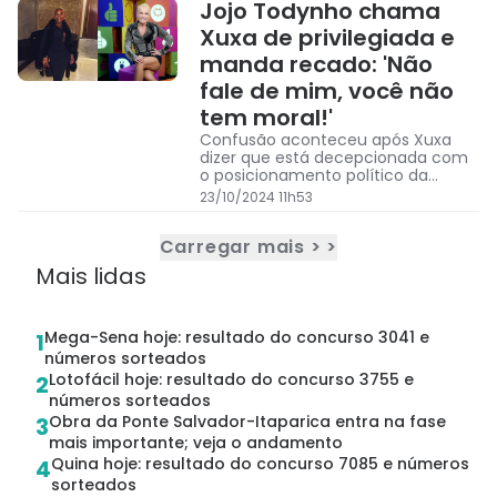
Jojo Todynho chama
Xuxa de privilegiada e
manda recado: 'Não
fale de mim, você não
tem moral!'
Confusão aconteceu após Xuxa
dizer que está decepcionada com
o posicionamento político da
cantora
23/10/2024 11h53
Carregar mais > >
Mais lidas
Mega-Sena hoje: resultado do concurso 3041 e
1
números sorteados
Lotofácil hoje: resultado do concurso 3755 e
2
números sorteados
Obra da Ponte Salvador-Itaparica entra na fase
3
mais importante; veja o andamento
Quina hoje: resultado do concurso 7085 e números
4
sorteados