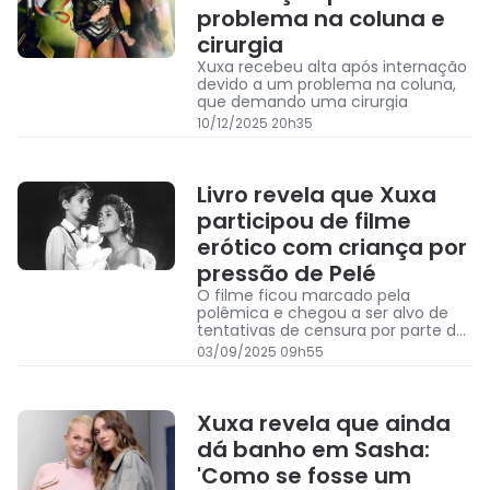
problema na coluna e
cirurgia
Xuxa recebeu alta após internação
devido a um problema na coluna,
que demando uma cirurgia
10/12/2025 20h35
Livro revela que Xuxa
participou de filme
erótico com criança por
pressão de Pelé
O filme ficou marcado pela
polêmica e chegou a ser alvo de
tentativas de censura por parte da
equipe de Xuxa
03/09/2025 09h55
Xuxa revela que ainda
dá banho em Sasha:
'Como se fosse um