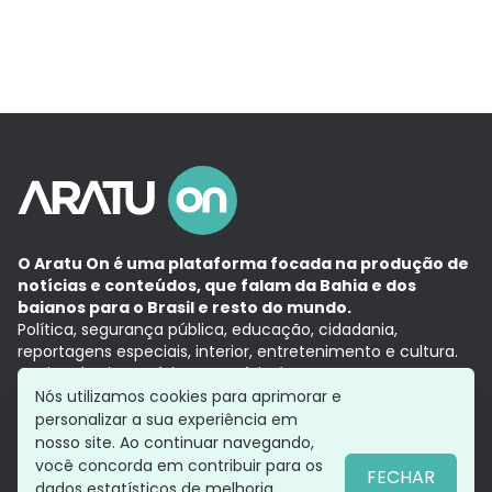
O Aratu On é uma plataforma focada na produção de
notícias e conteúdos, que falam da Bahia e dos
baianos para o Brasil e resto do mundo.
Política, segurança pública, educação, cidadania,
reportagens especiais, interior, entretenimento e cultura.
Aqui, tudo vira notícia e a notícia é no tempo presente,
com a credibilidade do
Grupo Aratu.
Nós utilizamos cookies para aprimorar e
Grupo Aratu
Política de privacidade
Anuncie conosco
personalizar a sua experiência em
nosso site. Ao continuar navegando,
você concorda em contribuir para os
FECHAR
dados estatísticos de melhoria.