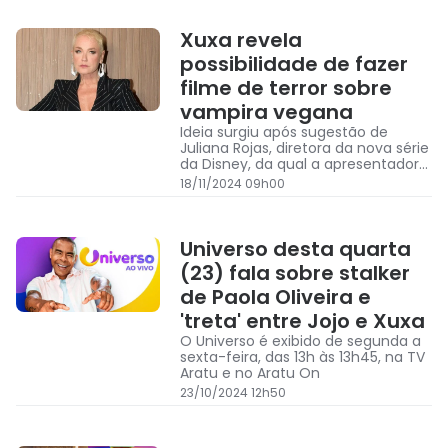
Xuxa revela
possibilidade de fazer
filme de terror sobre
vampira vegana
Ideia surgiu após sugestão de
Juliana Rojas, diretora da nova série
da Disney, da qual a apresentadora
faz parte
18/11/2024 09h00
Universo desta quarta
(23) fala sobre stalker
de Paola Oliveira e
'treta' entre Jojo e Xuxa
O Universo é exibido de segunda a
sexta-feira, das 13h às 13h45, na TV
Aratu e no Aratu On
23/10/2024 12h50