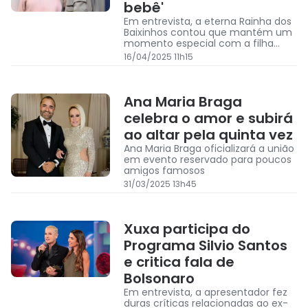
bebê'
Em entrevista, a eterna Rainha dos
Baixinhos contou que mantém um
momento especial com a filha
mesmo após os 26 ano
16/04/2025 11h15
Ana Maria Braga
celebra o amor e subirá
ao altar pela quinta vez
Ana Maria Braga oficializará a união
em evento reservado para poucos
amigos famosos
31/03/2025 13h45
Xuxa participa do
Programa Silvio Santos
e critica fala de
Bolsonaro
Em entrevista, a apresentador fez
duras críticas relacionadas ao ex-