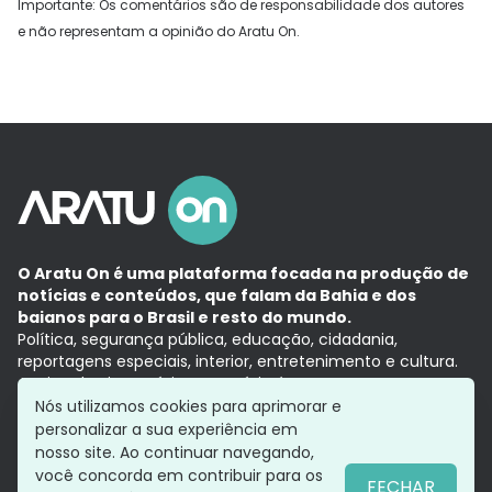
Importante: Os comentários são de responsabilidade dos autores
e não representam a opinião do Aratu On.
O Aratu On é uma plataforma focada na produção de
notícias e conteúdos, que falam da Bahia e dos
baianos para o Brasil e resto do mundo.
Política, segurança pública, educação, cidadania,
reportagens especiais, interior, entretenimento e cultura.
Aqui, tudo vira notícia e a notícia é no tempo presente,
com a credibilidade do
Grupo Aratu.
Nós utilizamos cookies para aprimorar e
Grupo Aratu
Política de privacidade
Anuncie conosco
personalizar a sua experiência em
nosso site. Ao continuar navegando,
você concorda em contribuir para os
FECHAR