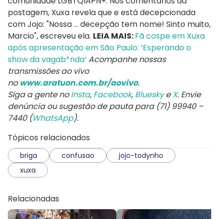
comunidade LGBTQIAPN+. Nos comentários da
postagem, Xuxa revela que e está decepcionada
com Jojo: "Nossa … decepção tem nome! Sinto muito,
Marcio", escreveu ela.
LEIA MAIS:
Fã cospe em Xuxa
após apresentação em São Paulo: ‘Esperando o
show da vagab*nda’
Acompanhe nossas
transmissões ao vivo
no
www.aratuon.com.br/aovivo
.
Siga a gente no
Insta
,
Facebook
,
Bluesky
e
X
. Envie
denúncia ou sugestão de pauta para (71) 99940 –
7440 (
WhatsApp
).
Tópicos relacionados
briga
confusao
jojo-todynho
xuxa
Relacionadas