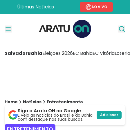
Últimas Notícias
AO VIVO
Salvador
Bahia
Eleições 2026
EC Bahia
EC Vitória
Loteri
Home
Notícias
Entretenimento
Siga o Aratu ON no Google
E veja as notícias do Brasil e da Bahia
Adicionar
com destaque nas suas buscas.
ENTRETENIMENTO