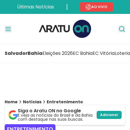
Últimas Notícias
AO VIVO
Salvador
Bahia
Eleições 2026
EC Bahia
EC Vitória
Loteri
Home
Notícias
Entretenimento
Siga o Aratu ON no Google
E veja as notícias do Brasil e da Bahia
Adicionar
com destaque nas suas buscas.
ENTRETENIMENTO