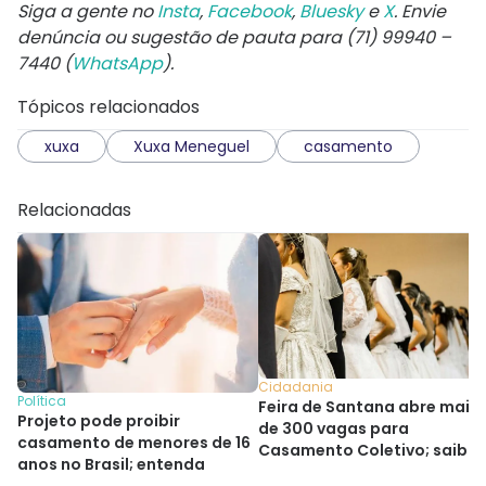
Siga a gente no
Insta
,
Facebook
,
Bluesky
e
X
. Envie
denúncia ou sugestão de pauta para (71) 99940 –
7440 (
WhatsApp
).
Tópicos relacionados
xuxa
Xuxa Meneguel
casamento
Relacionadas
Cidadania
Política
Feira de Santana abre mais
Projeto pode proibir
de 300 vagas para
casamento de menores de 16
Casamento Coletivo; saiba
anos no Brasil; entenda
como se inscrever