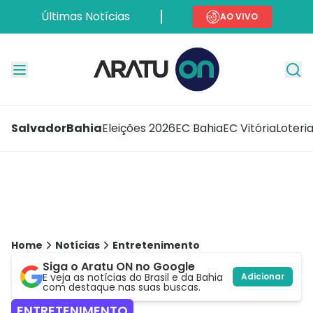
Últimas Notícias
AO VIVO
Salvador
Bahia
Eleições 2026
EC Bahia
EC Vitória
Loteri
Home
Notícias
Entretenimento
Siga o Aratu ON no Google
E veja as notícias do Brasil e da Bahia
Adicionar
com destaque nas suas buscas.
ENTRETENIMENTO