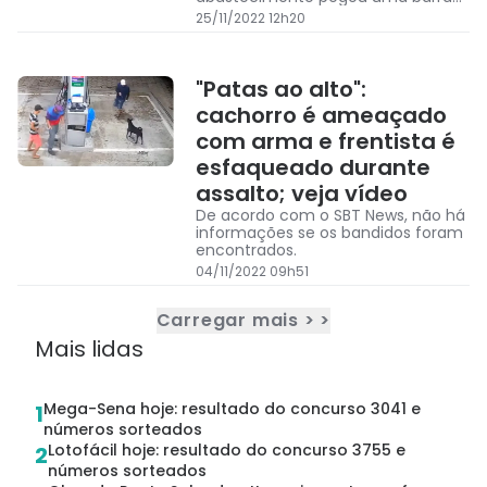
de ferro e o agrediu quando ele
25/11/2022 12h20
explicou que estava atendendo por
ordem de chegada
"Patas ao alto":
cachorro é ameaçado
com arma e frentista é
esfaqueado durante
assalto; veja vídeo
De acordo com o SBT News, não há
informações se os bandidos foram
encontrados.
04/11/2022 09h51
Carregar mais > >
Mais lidas
Mega-Sena hoje: resultado do concurso 3041 e
1
números sorteados
Lotofácil hoje: resultado do concurso 3755 e
2
números sorteados