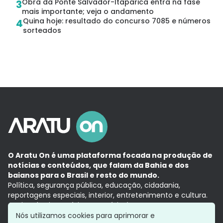
Obra da Ponte Salvador-Itaparica entra na fase
3
mais importante; veja o andamento
Quina hoje: resultado do concurso 7085 e números
4
sorteados
O Aratu On é uma plataforma focada na produção de
notícias e conteúdos, que falam da Bahia e dos
baianos para o Brasil e resto do mundo.
Política, segurança pública, educação, cidadania,
reportagens especiais, interior, entretenimento e cultura.
Aqui, tudo vira notícia e a notícia é no tempo presente,
com a credibilidade do
Grupo Aratu.
Nós utilizamos cookies para aprimorar e