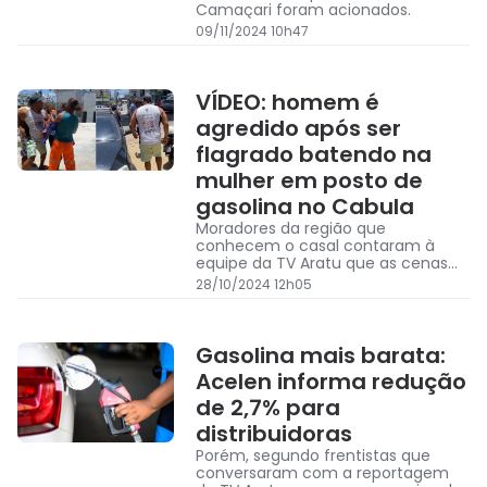
Camaçari foram acionados.
09/11/2024 10h47
VÍDEO: homem é
agredido após ser
flagrado batendo na
mulher em posto de
gasolina no Cabula
Moradores da região que
conhecem o casal contaram à
equipe da TV Aratu que as cenas
de violência entre os dois
28/10/2024 12h05
acontecem com frequência
Gasolina mais barata:
Acelen informa redução
de 2,7% para
distribuidoras
Porém, segundo frentistas que
conversaram com a reportagem