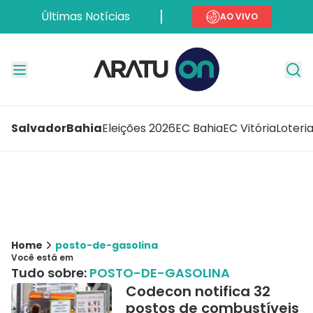
Últimas Notícias
AO VIVO
Salvador
Bahia
Eleições 2026
EC Bahia
EC Vitória
Loteri
Home
posto-de-gasolina
Você está em
Tudo sobre:
POSTO-DE-GASOLINA
Codecon notifica 32
postos de combustíveis