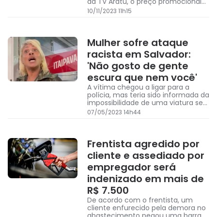
da TV Aratu, o preço promocional
deve permanecer por poucos dias
10/11/2023 11h15
Mulher sofre ataque
racista em Salvador:
'Não gosto de gente
escura que nem você'
A vítima chegou a ligar para a
polícia, mas teria sido informada da
impossibilidade de uma viatura se
dirigir ao posto e que ela deveria
07/05/2023 14h44
procurar uma delegacia para
registro de boletim de ocorrência
Frentista agredido por
cliente e assediado por
empregador será
indenizado em mais de
R$ 7.500
De acordo com o frentista, um
cliente enfurecido pela demora no
abastecimento pegou uma barra