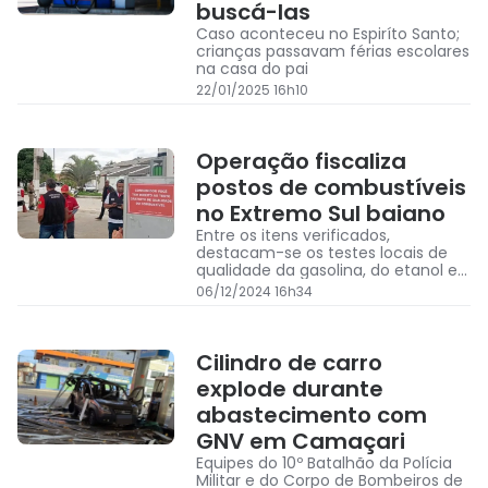
buscá-las
Caso aconteceu no Espiríto Santo;
crianças passavam férias escolares
na casa do pai
22/01/2025 16h10
Operação fiscaliza
postos de combustíveis
no Extremo Sul baiano
Entre os itens verificados,
destacam-se os testes locais de
qualidade da gasolina, do etanol e
do diesel, a quantidade de
06/12/2024 16h34
combustível efetivamente
fornecida ao consumidor
Cilindro de carro
explode durante
abastecimento com
GNV em Camaçari
Equipes do 10º Batalhão da Polícia
Militar e do Corpo de Bombeiros de