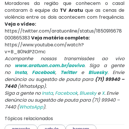
Moradores da região que conhecem o casal
contaram à equipe da
TV Aratu
que as cenas de
violência entre os dois acontecem com frequência.
Veja o vídeo:
https://twitter.com/aratuonline/status/1850916678
000865383
Veja matéria completa:
https://www.youtube.com/watch?
v=B_B0NdPZOmc
Acompanhe nossas transmissões ao vivo
no
www.aratuon.com.br/aovivo
. Siga a gente
no
Insta
,
Facebook
,
Twitter
e
Bluesky
. Envie
denúncia ou sugestão de pauta para
(71) 99940 –
7440
(WhatsApp).
Siga a gente no
Insta
,
Facebook
,
Bluesky
e
X
. Envie
denúncia ou sugestão de pauta para (71) 99940 –
7440 (
WhatsApp
).
Tópicos relacionados
agressão
cabula
homem