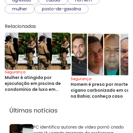
mulher
posto-de-gasolina
Relacionadas
Segurança
Mulher é atingida por
Segurança
ejaculação em piscina de
Homem é preso por morte d
condomínio de luxo em
cigano carbonizado em car
Salvador
na Bahia; conheça caso
Últimas notícias
PC identifica autores de vídeo pornô criado
com IA usando imagem de professora