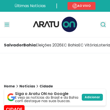
Últimas Notícias
AO VIVO
Salvador
Bahia
Eleições 2026
EC Bahia
EC Vitória
Loteri
Home
Notícias
Cidade
Siga o Aratu ON no Google
E veja as notícias do Brasil e da Bahia
Adicionar
com destaque nas suas buscas.
CIDADE