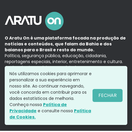
O Aratu On é uma plataforma focada na produção de
notícias e conteúdos, que falam da Bahia e dos
baianos para o Brasil e resto do mundo.
Política, segurança pública, educação, cidadania,
reportagens especiais, interior, entretenimento e cultura.
Aqui, tudo vira notícia e a notícia é no tempo presente,
com a credibilidade do
Grupo Aratu.
Nós utilizamos cookies para aprimorar e
Grupo Aratu
Política de privacidade
Anuncie conosco
personalizar a sua experiência em
nosso site. Ao continuar navegando,
você concorda em contribuir para os
FECHAR
dados estatísticos de melhoria.
Siga-nos
Conheça nossa
Política de
Privacidade
e consulte nossa
Política
de Cookies.