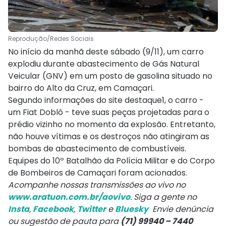
Reprodução/Redes Sociais
No início da manhã deste sábado (9/11), um carro
explodiu durante abastecimento de Gás Natural
Veicular (GNV) em um posto de gasolina situado no
bairro do Alto da Cruz, em Camaçari.
Segundo informações do site destaque1, o carro -
um Fiat Doblô - teve suas peças projetadas para o
prédio vizinho no momento da explosão. Entretanto,
não houve vítimas e os destroços não atingiram as
bombas de abastecimento de combustíveis.
Equipes do 10º Batalhão da Polícia Militar e do Corpo
de Bombeiros de Camaçari foram acionados.
Acompanhe nossas transmissões ao vivo no
www.aratuon.com.br/aovivo
. Siga a gente no
Insta
,
Facebook
,
Twitter
e
Bluesky
Envie denúncia
ou sugestão de pauta para
(71) 99940 – 7440