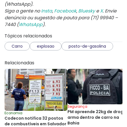
(WhatsApp).
Siga a gente no
Insta
,
Facebook
,
Bluesky
e
X
. Envie
denúncia ou sugestão de pauta para (71) 99940 –
7440 (
WhatsApp
).
Tópicos relacionados
Carro
explosao
posto-de-gasolina
Relacionadas
Segurança
PM apreende 22kg de droga
Economia
arma dentro de carro na
Codecon notifica 32 postos
Bahia
de combustíveis em Salvador