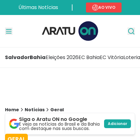
Últimas Notícias
AO VIVO
Salvador
Bahia
Eleições 2026
EC Bahia
EC Vitória
Loteri
Home
Notícias
Geral
Siga o Aratu ON no Google
E veja as notícias do Brasil e da Bahia
Adicionar
com destaque nas suas buscas.
GERAL