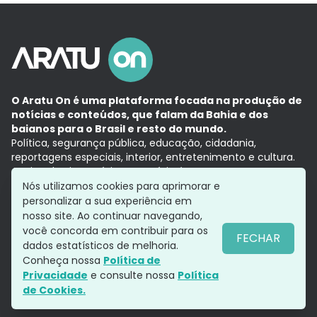
O Aratu On é uma plataforma focada na produção de
notícias e conteúdos, que falam da Bahia e dos
baianos para o Brasil e resto do mundo.
Política, segurança pública, educação, cidadania,
reportagens especiais, interior, entretenimento e cultura.
Aqui, tudo vira notícia e a notícia é no tempo presente,
com a credibilidade do
Grupo Aratu.
Nós utilizamos cookies para aprimorar e
Grupo Aratu
Política de privacidade
Anuncie conosco
personalizar a sua experiência em
nosso site. Ao continuar navegando,
você concorda em contribuir para os
FECHAR
dados estatísticos de melhoria.
Siga-nos
Conheça nossa
Política de
Privacidade
e consulte nossa
Política
de Cookies.