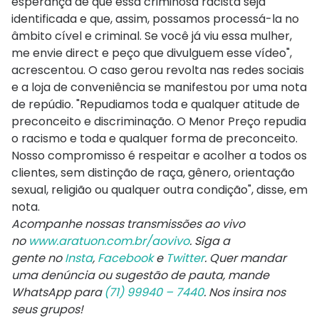
esperança de que essa criminosa racista seja
identificada e que, assim, possamos processá-la no
âmbito cível e criminal. Se você já viu essa mulher,
me envie direct e peço que divulguem esse vídeo",
acrescentou. O caso gerou revolta nas redes sociais
e a loja de conveniência se manifestou por uma nota
de repúdio. "Repudiamos toda e qualquer atitude de
preconceito e discriminação. O Menor Preço repudia
o racismo e toda e qualquer forma de preconceito.
Nosso compromisso é respeitar e acolher a todos os
clientes, sem distinção de raça, gênero, orientação
sexual, religião ou qualquer outra condição", disse, em
nota.
Acompanhe nossas transmissões ao vivo
no
www.aratuon.com.br/aovivo
. Siga a
gente
no
Insta
,
Facebook
e
Twitter
. Quer mandar
uma denúncia ou sugestão de pauta, mande
WhatsApp para
(71) 99940 – 7440
. Nos insira nos
seus grupos!