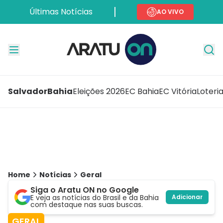
Últimas Notícias
AO VIVO
Salvador
Bahia
Eleições 2026
EC Bahia
EC Vitória
Loteri
Home
Notícias
Geral
Siga o Aratu ON no Google
E veja as notícias do Brasil e da Bahia
Adicionar
com destaque nas suas buscas.
GERAL