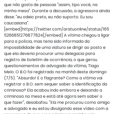
que não gosta de pessoas "assim, tipo você, na
minha mesa". Durante a discussão, a agressora ainda
disse: "eu odeio preto, eu não suporto. Eu sou
caucasiana".
[embed]https://twitter.com/aratuonline/status/165
5266851276877824[/embed] A vítima chegou a ligar
para a polícia, mas teria sido informada da
impossibilidade de uma viatura se dirigir ao posto e
que ela deveria procurar uma delegacia para
registro de boletim de ocorrência, o que gerou
questionamentos do advogado da vítima, Tiago
Melo. O B.O foi registrado na manhã deste domingo
(7/5). "Absurdo! E o flagrante? Como a vítima vai
registrar o B.O. sem sequer saber a identificação da
criminosa? Ela acabou indo embora e deixando a
criminosa na mesa e está até agora sem saber o
que fazer", desabafou. "Ela me procurou como amigo
e advogado e eu estou divulgando esse vídeo com a