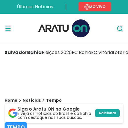
Últimas Notícias
AO VIVO
Salvador
Bahia
Eleições 2026
EC Bahia
EC Vitória
Loteri
Home
Notícias
Tempo
Siga o Aratu ON no Google
E veja as notícias do Brasil e da Bahia
Adicionar
com destaque nas suas buscas.
TEMPO