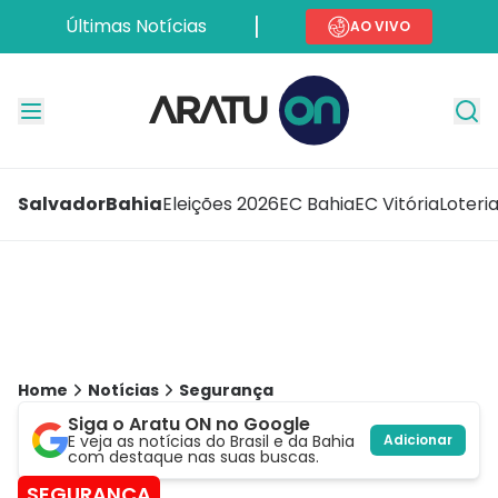
Últimas Notícias
AO VIVO
Salvador
Bahia
Eleições 2026
EC Bahia
EC Vitória
Loteri
Home
Notícias
Segurança
Siga o Aratu ON no Google
E veja as notícias do Brasil e da Bahia
Adicionar
com destaque nas suas buscas.
SEGURANÇA