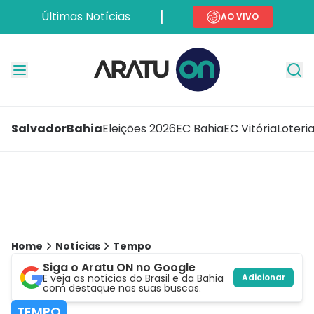
Últimas Notícias
AO VIVO
Salvador
Bahia
Eleições 2026
EC Bahia
EC Vitória
Loteri
Home
Notícias
Tempo
Siga o Aratu ON no Google
E veja as notícias do Brasil e da Bahia
Adicionar
com destaque nas suas buscas.
TEMPO