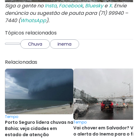
Siga a gente no
Insta
,
Facebook
,
Bluesky
e
X
. Envie
denúncia ou sugestão de pauta para (71) 99940 –
7440 (
WhatsApp
).
Tópicos relacionados
Chuva
inema
Relacionadas
Tempo
Porto Seguro lidera chuvas na
Tempo
Vai chover em Salvador? Ve
Bahia; veja cidades em
o alerta do Inema para o fim
estado de atenção