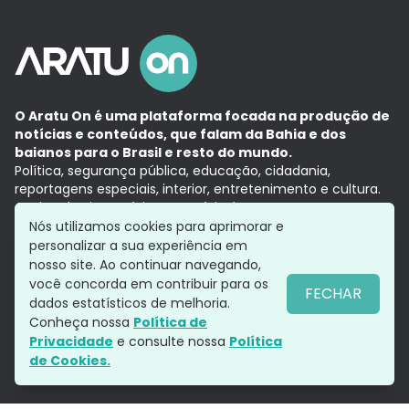
O Aratu On é uma plataforma focada na produção de
notícias e conteúdos, que falam da Bahia e dos
baianos para o Brasil e resto do mundo.
Política, segurança pública, educação, cidadania,
reportagens especiais, interior, entretenimento e cultura.
Aqui, tudo vira notícia e a notícia é no tempo presente,
com a credibilidade do
Grupo Aratu.
Nós utilizamos cookies para aprimorar e
Grupo Aratu
Política de privacidade
Anuncie conosco
personalizar a sua experiência em
nosso site. Ao continuar navegando,
você concorda em contribuir para os
FECHAR
dados estatísticos de melhoria.
Siga-nos
Conheça nossa
Política de
Privacidade
e consulte nossa
Política
de Cookies.