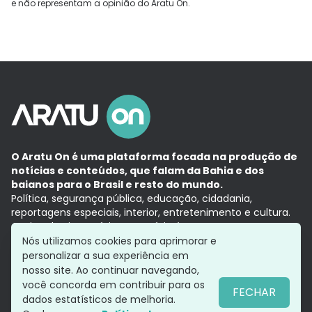
e não representam a opinião do Aratu On.
O Aratu On é uma plataforma focada na produção de
notícias e conteúdos, que falam da Bahia e dos
baianos para o Brasil e resto do mundo.
Política, segurança pública, educação, cidadania,
reportagens especiais, interior, entretenimento e cultura.
Aqui, tudo vira notícia e a notícia é no tempo presente,
com a credibilidade do
Grupo Aratu.
Nós utilizamos cookies para aprimorar e
Grupo Aratu
Política de privacidade
Anuncie conosco
personalizar a sua experiência em
nosso site. Ao continuar navegando,
você concorda em contribuir para os
FECHAR
dados estatísticos de melhoria.
Siga-nos