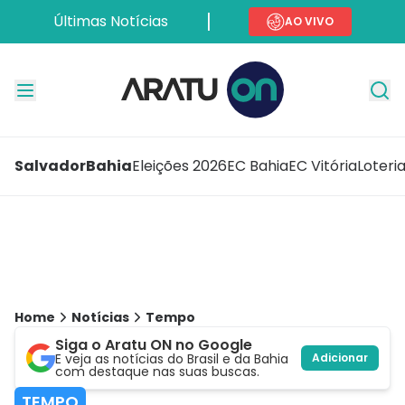
Últimas Notícias
AO VIVO
Salvador
Bahia
Eleições 2026
EC Bahia
EC Vitória
Loteri
Home
Notícias
Tempo
Siga o Aratu ON no Google
E veja as notícias do Brasil e da Bahia
Adicionar
com destaque nas suas buscas.
TEMPO