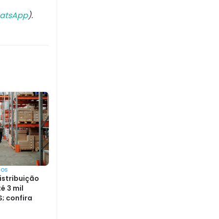
atsApp
).
sos
istribuição
é 3 mil
; confira