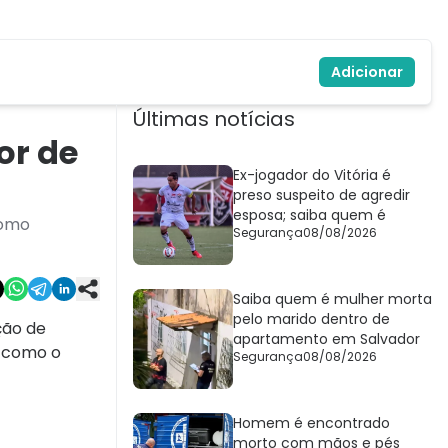
Adicionar
Últimas notícias
or de
Ex-jogador do Vitória é
preso suspeito de agredir
esposa; saiba quem é
como
Segurança
08/08/2026
Saiba quem é mulher morta
pelo marido dentro de
ção de
apartamento em Salvador
s
como o
Segurança
08/08/2026
Homem é encontrado
morto com mãos e pés