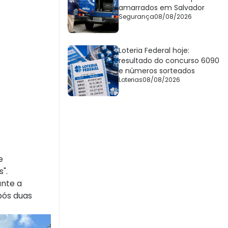
amarrados em Salvador
Segurança
08/08/2026
Loteria Federal hoje:
resultado do concurso 6090
e números sorteados
Loterias
08/08/2026
e
".
ante a
Após duas