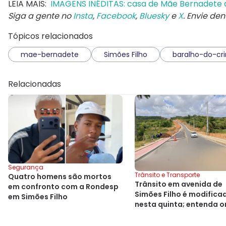
LEIA MAIS:
IMAGENS INÉDITAS: casa de Mãe Bernadete a
Siga a gente no
Insta
,
Facebook
,
Bluesky
e
X
. Envie de
Tópicos relacionados
mae-bernadete
Simões Filho
baralho-do-cr
Relacionadas
Segurança
Trânsito e Transporte
Quatro homens são mortos
Trânsito em avenida de
em confronto com a Rondesp
Simões Filho é modifica
em Simões Filho
nesta quinta; entenda 