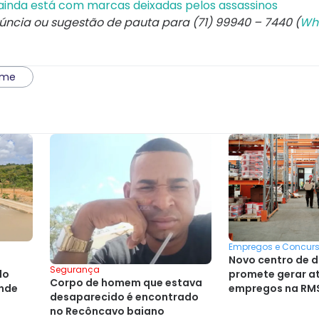
inda está com marcas deixadas pelos assassinos
núncia ou sugestão de pauta para (71) 99940 – 7440 (
Wh
ime
Empregos e Concur
Novo centro de d
Segurança
do
promete gerar at
Corpo de homem que estava
onde
empregos na RMS
desaparecido é encontrado
no Recôncavo baiano