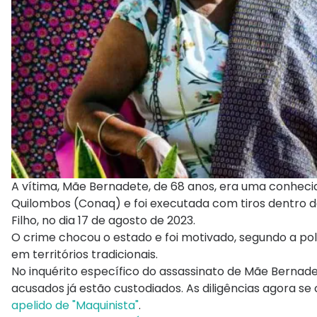
A vítima, Mãe Bernadete, de 68 anos, era uma conhec
Quilombos (Conaq) e foi executada com tiros dentro d
Filho, no dia 17 de agosto de 2023.
O crime chocou o estado e foi motivado, segundo a polí
em territórios tradicionais.
No inquérito específico do assassinato de Mãe Bernadet
acusados já estão custodiados. As diligências agora 
apelido de "Maquinista"
.