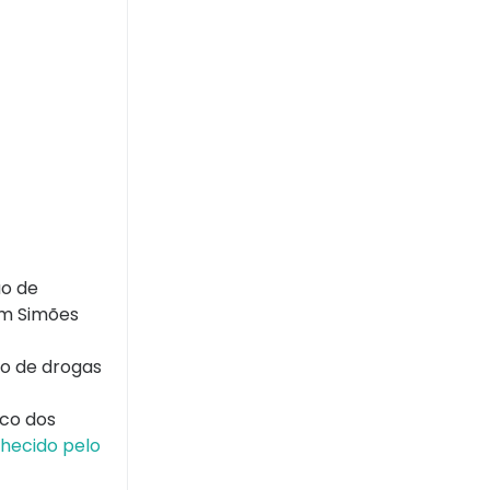
ão de
em Simões
co de drogas
nco dos
nhecido pelo