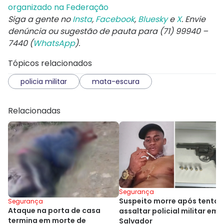
organizado na Federação
Siga a gente no
Insta
,
Facebook
,
Bluesky
e
X
. Envie
denúncia ou sugestão de pauta para (71) 99940 –
7440 (
WhatsApp
).
Tópicos relacionados
policia militar
mata-escura
Relacionadas
Segurança
Suspeito morre após tentar
Segurança
Ataque na porta de casa
assaltar policial militar em
termina em morte de
Salvador