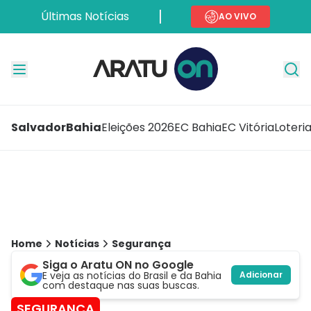
Últimas Notícias
AO VIVO
Salvador
Bahia
Eleições 2026
EC Bahia
EC Vitória
Loteri
Home
Notícias
Segurança
Siga o Aratu ON no Google
E veja as notícias do Brasil e da Bahia
Adicionar
com destaque nas suas buscas.
SEGURANÇA