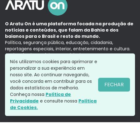
O Aratu On é uma plataforma focada na produção de
notícias e conteúdos, que falam da Bahia e dos
baianos para o Brasil e resto do mundo.
Política, segurança pública, educação, cidadania,
reportagens especiais, interior, entretenimento e cultura.
Aqui, tudo vira notícia e a notícia é no tempo presente,
com a credibilidade do
Grupo Aratu.
Nós utilizamos cookies para aprimorar e
Grupo Aratu
Política de privacidade
Anuncie conosco
personalizar a sua experiência em
nosso site. Ao continuar navegando,
você concorda em contribuir para os
FECHAR
dados estatísticos de melhoria.
Siga-nos
Conheça nossa
Política de
Privacidade
e consulte nossa
Política
de Cookies.