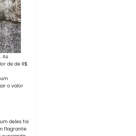
. As
lor de de R$
m um
ar o valor
um deles foi
m flagrante.