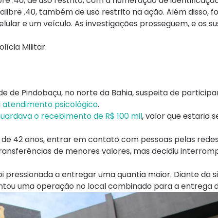
re .40, de uso restrito, com a numeração de identificação
calibre .40, também de uso restrito na ação. Além disso, 
ular e um veículo. As investigações prosseguem, e os su
ícia Militar.
e de Pindobaçu, no norte da Bahia, suspeita de particip
a
atendimento psicológico
.
uardava o recebimento de R$ 100 mil
, valor que estaria 
ma, de 42 anos, entrar em contato com pessoas pelas rede
u transferências de menores valores, mas decidiu interrom
i pressionada a entregar uma quantia maior. Diante da s
ontou uma operação no local combinado para a entrega do