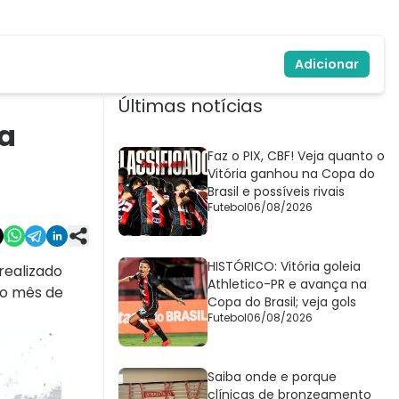
Adicionar
Últimas notícias
ia
Faz o PIX, CBF! Veja quanto o
Vitória ganhou na Copa do
Brasil e possíveis rivais
Futebol
06/08/2026
HISTÓRICO: Vitória goleia
realizado
Athletico-PR e avança na
no mês de
Copa do Brasil; veja gols
Futebol
06/08/2026
Saiba onde e porque
clínicas de bronzeamento