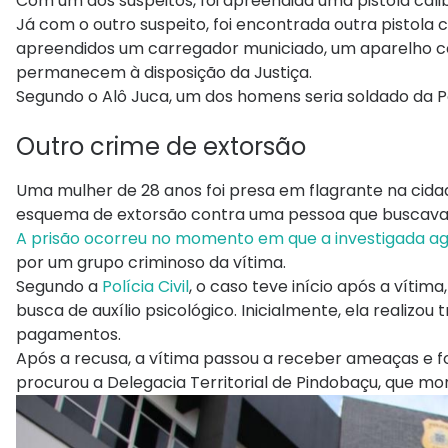
Com um dos suspeitos, foi apreendida uma pistola calib
Já com o outro suspeito, foi encontrada outra pistola 
apreendidos um carregador municiado, um aparelho cel
permanecem à disposição da Justiça.
Segundo o Alô Juca, um dos homens seria soldado da Pol
Outro crime de extorsão
Uma mulher de 28 anos foi presa em flagrante na cidad
esquema de extorsão contra uma pessoa que buscav
A prisão ocorreu no momento em que a investigada ag
por um grupo criminoso da vítima.
Segundo a
Polícia Civil
, o caso teve início após a víti
busca de auxílio psicológico. Inicialmente, ela realizo
pagamentos.
Após a recusa, a vítima passou a receber ameaças e fo
procurou a Delegacia Territorial de Pindobaçu, que m