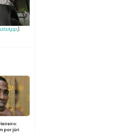
atsApp
).
eireiro:
 por júri