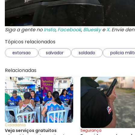
Siga a gente no
Insta
,
Facebook
,
Bluesky
e
X
. Envie de
Tópicos relacionados
extorsao
salvador
soldado
policia milit
Relacionadas
Cidadania
Veja serviços gratuitos
Segurança