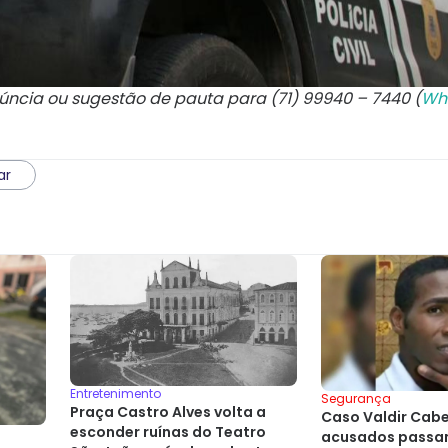
núncia ou sugestão de pauta para (71) 99940 – 7440 (
Wh
ar
Entretenimento
Segurança
Praça Castro Alves volta a
Caso Valdir Cabel
esconder ruínas do Teatro
acusados passam