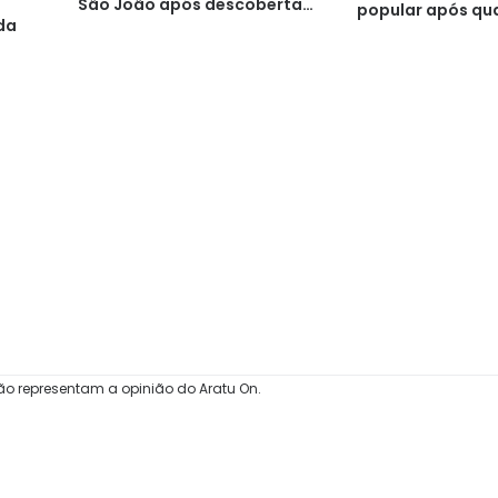
a
São João após descoberta
popular após qu
da
histórica
ão representam a opinião do Aratu On.