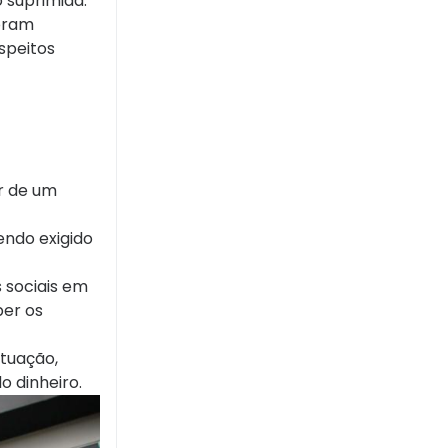
 suprimida.
foram
speitos
ar de um
sendo exigido
s sociais em
per os
ituação,
 dinheiro.