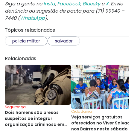
Siga a gente no
Insta
,
Facebook
,
Bluesky
e
X
. Envie
denúncia ou sugestão de pauta para (71) 99940 –
7440 (
WhatsApp
).
Tópicos relacionados
policia militar
salvador
Relacionadas
Segurança
Cidadania
Dois homens são presos
Veja serviços gratuitos
suspeitos de integrar
oferecidos no Viver Salvado
organização criminosa em
nos Bairros neste sábado
Cajazeiras