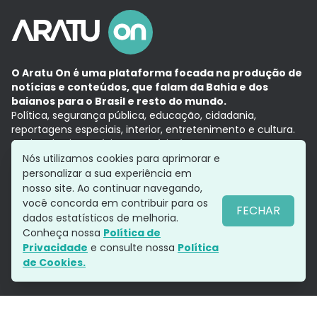
O Aratu On é uma plataforma focada na produção de
notícias e conteúdos, que falam da Bahia e dos
baianos para o Brasil e resto do mundo.
Política, segurança pública, educação, cidadania,
reportagens especiais, interior, entretenimento e cultura.
Aqui, tudo vira notícia e a notícia é no tempo presente,
com a credibilidade do
Grupo Aratu.
Nós utilizamos cookies para aprimorar e
Grupo Aratu
Política de privacidade
Anuncie conosco
personalizar a sua experiência em
nosso site. Ao continuar navegando,
você concorda em contribuir para os
FECHAR
dados estatísticos de melhoria.
Siga-nos
Conheça nossa
Política de
Privacidade
e consulte nossa
Política
de Cookies.