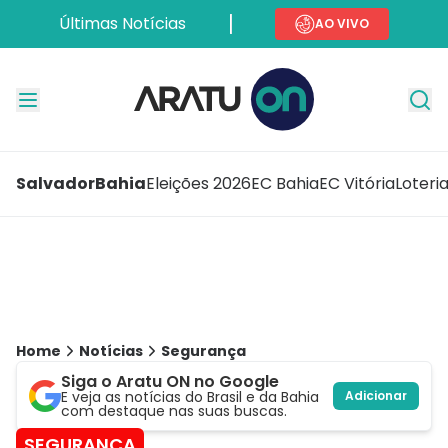
Últimas Notícias
AO VIVO
Salvador
Bahia
Eleições 2026
EC Bahia
EC Vitória
Loteri
Home
Notícias
Segurança
Siga o Aratu ON no Google
E veja as notícias do Brasil e da Bahia
Adicionar
com destaque nas suas buscas.
SEGURANÇA