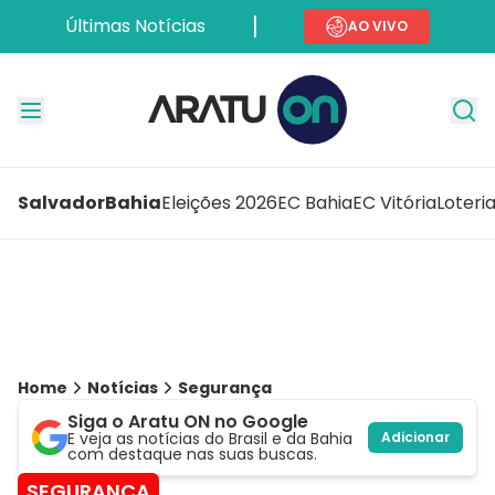
Últimas Notícias
AO VIVO
Salvador
Bahia
Eleições 2026
EC Bahia
EC Vitória
Loteri
Home
Notícias
Segurança
Siga o Aratu ON no Google
E veja as notícias do Brasil e da Bahia
Adicionar
com destaque nas suas buscas.
SEGURANÇA