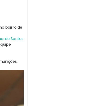
no bairro de
duardo Santos
equipe
munições.