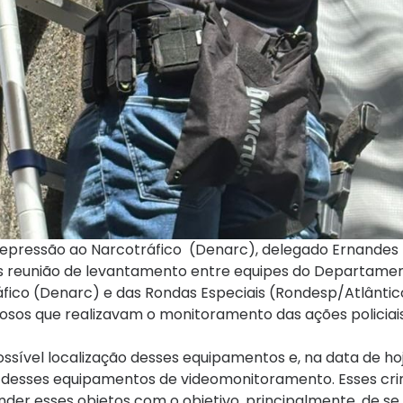
Repressão ao Narcotráfico (Denarc), delegado Ernandes
após reunião de levantamento entre equipes do Departame
áfico (Denarc) e das Rondas Especiais (Rondesp/Atlântic
sos que realizavam o monitoramento das ações policiais
sível localização desses equipamentos e, na data de hoj
ão desses equipamentos de videomonitoramento. Esses cri
er esses objetos com o objetivo, principalmente, de se