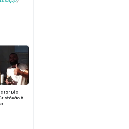
atsApp
).
matar Léo
Cristóvão é
or