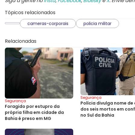
Siga a gente no
Insta
,
Facebook
,
Bluesky
e
X
. Envie de
Tópicos relacionados
cameras-corporais
policia militar
Relacionadas
Segurança
Segurança
Polícia divulga nome de 
Foragido por estupro da
dos seis mortos em con
própria filha em cidade da
no Sul da Bahia
Bahia é preso em MG