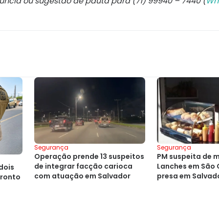
núncia ou sugestão de pauta para (71) 99940 – 7440 (
Wh
Segurança
Segurança
Operação prende 13 suspeitos
PM suspeita de 
de integrar facção carioca
Lanches em São 
dois
com atuação em Salvador
presa em Salvad
fronto