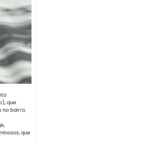
nto
o), que
 no bairro.
e,
minosos, que