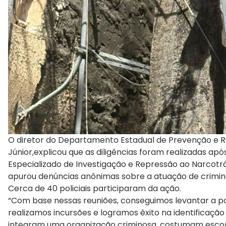
O diretor do Departamento Estadual de Prevenção e 
Júnior,explicou que as diligências foram realizadas 
Especializado de Investigação e Repressão ao Narcotr
apurou denúncias anônimas sobre a atuação de crimino
Cerca de 40 policiais participaram da ação.
“Com base nessas reuniões, conseguimos levantar a pos
realizamos incursões e logramos êxito na identificaç
integram uma organização criminosa, costumam escond