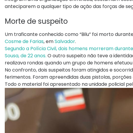
anteciparem a qualquer tipo de ação das forças de seg
Morte de suspeito
Um traficante conhecido como “Bilu” foi morto durante 
Cosme de Farias
, em
Salvador
.
Segundo a Polícia Civil, dois homens morreram durante
Sousa, de 22 anos.
O outro suspeito não teve a identi
realizava rondas quando um grupo de homens efetuou 
No confronto, dois suspeitos foram atingidos e socorri
ferimentos. Foram apreendidas duas pistolas, porções
Todo o material foi apresentado na unidade policial pel