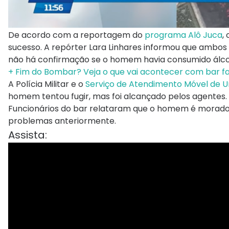
De acordo com a reportagem do
programa Alô Juca
,
sucesso. A repórter Lara Linhares informou que ambo
não há confirmação se o homem havia consumido álcoo
+ Fim do Bombar? Veja o que vai acontecer com bar 
A Polícia Militar e o
Serviço de Atendimento Móvel de 
homem tentou fugir, mas foi alcançado pelos agentes.
Funcionários do bar relataram que o homem é morador 
problemas anteriormente.
Assista: