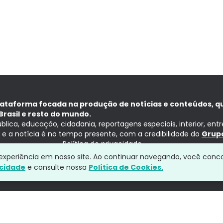
lataforma focada na produção de notícias e conteúdos, q
Brasil e resto do mundo.
ública, educação, cidadania, reportagens especiais, interior, ent
ia e a notícia é no tempo presente, com a credibilidade do
Grupo
Política de privacidade
a experiência em nosso site. Ao continuar navegando, você conc
acidade
e consulte nossa
Política de Cookies.