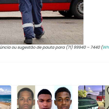
núncia ou sugestão de pauta para (71) 99940 – 7440 (
Wh