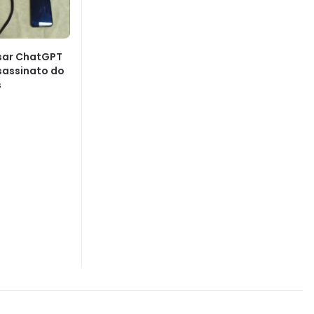
usar ChatGPT
sassinato do
s