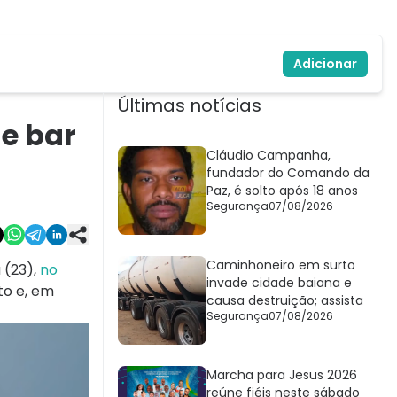
Adicionar
Últimas notícias
e bar
Cláudio Campanha,
fundador do Comando da
Paz, é solto após 18 anos
Segurança
07/08/2026
Caminhoneiro em surto
 (23),
no
invade cidade baiana e
to e, em
causa destruição; assista
Segurança
07/08/2026
Marcha para Jesus 2026
reúne fiéis neste sábado