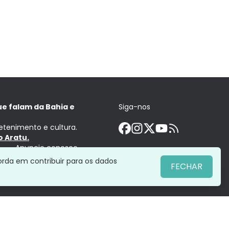
ue falam da Bahia e
Siga-nos
retenimento e cultura.
 Aratu.
Anuncie conosco
orda em contribuir para os dados
FECHAR