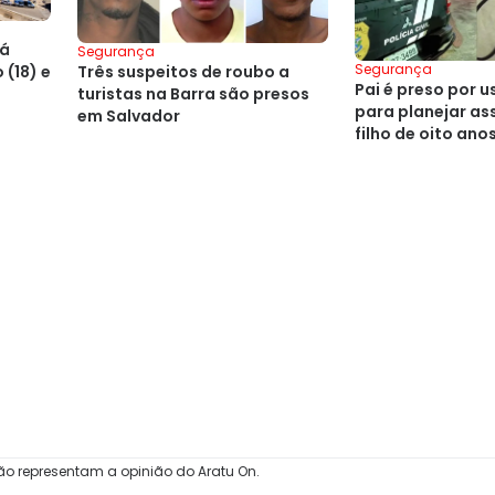
rá
Segurança
Segurança
(18) e
Três suspeitos de roubo a
Pai é preso por 
turistas na Barra são presos
para planejar as
em Salvador
filho de oito ano
ão representam a opinião do Aratu On.