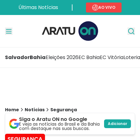
Últimas Notícias
AO VIVO
Salvador
Bahia
Eleições 2026
EC Bahia
EC Vitória
Loteri
Home
Notícias
Segurança
Siga o Aratu ON no Google
E veja as notícias do Brasil e da Bahia
Adicionar
com destaque nas suas buscas.
SEGURANÇA