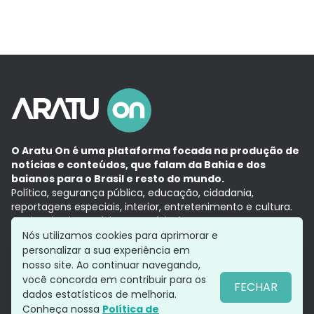
O Aratu On é uma plataforma focada na produção de
notícias e conteúdos, que falam da Bahia e dos
baianos para o Brasil e resto do mundo.
Política, segurança pública, educação, cidadania,
reportagens especiais, interior, entretenimento e cultura.
Aqui, tudo vira notícia e a notícia é no tempo presente,
com a credibilidade do
Grupo Aratu.
Nós utilizamos cookies para aprimorar e
Grupo Aratu
Política de privacidade
Anuncie conosco
personalizar a sua experiência em
nosso site. Ao continuar navegando,
você concorda em contribuir para os
FECHAR
dados estatísticos de melhoria.
Siga-nos
Conheça nossa
Política de