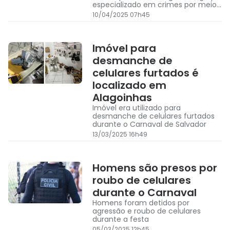
especializado em crimes por meio
de roubos a agências bancárias
10/04/2025 07h45
Imóvel para
desmanche de
celulares furtados é
localizado em
Alagoinhas
Imóvel era utilizado para
desmanche de celulares furtados
durante o Carnaval de Salvador
13/03/2025 16h49
Homens são presos por
roubo de celulares
durante o Carnaval
Homens foram detidos por
agressão e roubo de celulares
durante a festa
05/03/2025 12h45