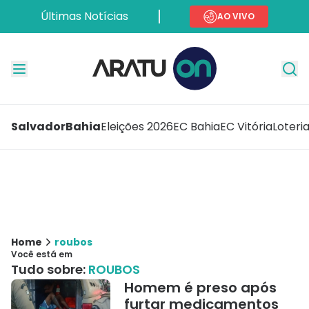
Últimas Notícias
AO VIVO
Salvador
Bahia
Eleições 2026
EC Bahia
EC Vitória
Loteri
Home
roubos
Você está em
Tudo sobre:
ROUBOS
Homem é preso após
furtar medicamentos