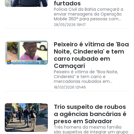
furtados
Polícia Civil da Bahia começará a
enviar mensagens da Operação
Mobile 360° para pessoas com
celulares roubados ou furtados
28/05/2026 19h17
identificados pela investigação.
Peixeiro é vítima de 'Boa
Noite, Cinderela' e tem
carro roubado em
Camaçari
Peixeiro é vítima de “Boa Noite,
Cinderela” e tem carro e
mercadorias roubados em
Camaçari
18/03/2026 12h46
Trio suspeito de roubos
a agências bancárias é
preso em Salvador
Três homens da mesma família
são suspeitos de integrar um grupo