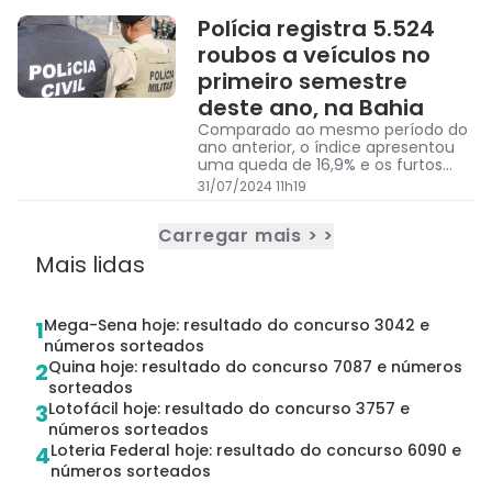
Polícia registra 5.524
roubos a veículos no
primeiro semestre
deste ano, na Bahia
Comparado ao mesmo período do
ano anterior, o índice apresentou
uma queda de 16,9% e os furtos
tiveram diminuição de 5%.
31/07/2024 11h19
Carregar mais > >
Mais lidas
Mega-Sena hoje: resultado do concurso 3042 e
1
números sorteados
Quina hoje: resultado do concurso 7087 e números
2
sorteados
Lotofácil hoje: resultado do concurso 3757 e
3
números sorteados
Loteria Federal hoje: resultado do concurso 6090 e
4
números sorteados