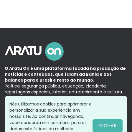
O Aratu On é uma plataforma focada na produção de
notícias e conteúdos, que falam da Bahia e dos
baianos para o Brasil e resto do mundo.
Política, segurança pública, educação, cidadania,
reportagens especiais, interior, entretenimento e cultura.
Aqui, tudo vira notícia e a notícia é no tempo presente,
com a credibilidade do
Grupo Aratu.
Nós utilizamos cookies para aprimorar e
Grupo Aratu
Política de privacidade
Anuncie conosco
personalizar a sua experiência em
nosso site. Ao continuar navegando,
você concorda em contribuir para os
FECHAR
dados estatísticos de melhoria.
Siga-nos