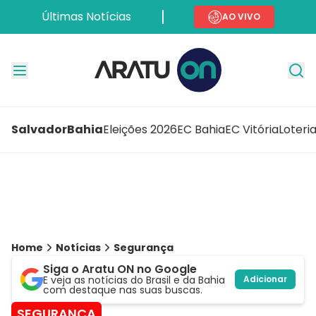
Últimas Notícias
AO VIVO
Salvador
Bahia
Eleições 2026
EC Bahia
EC Vitória
Loteri
Home
Notícias
Segurança
Siga o Aratu ON no Google
E veja as notícias do Brasil e da Bahia
Adicionar
com destaque nas suas buscas.
SEGURANÇA