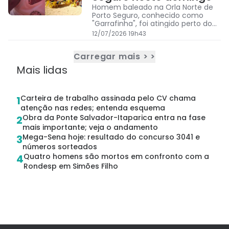
Homem baleado na Orla Norte de
Porto Seguro, conhecido como
"Garrafinha", foi atingido perto do
Axé Moi e levado ao hospital;
12/07/2026 19h43
disparos causaram correria na
praia e Polícia Civil investiga o caso
Carregar mais > >
Mais lidas
Carteira de trabalho assinada pelo CV chama
1
atenção nas redes; entenda esquema
Obra da Ponte Salvador-Itaparica entra na fase
2
mais importante; veja o andamento
Mega-Sena hoje: resultado do concurso 3041 e
3
números sorteados
Quatro homens são mortos em confronto com a
4
Rondesp em Simões Filho