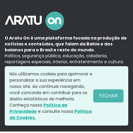
O Aratu On é uma plataforma focada na produção de
notícias e conteúdos, que falam da Bahia e dos
baianos para o Brasil e resto do mundo.
Política, segurança pública, educação, cidadania,
reportagens especiais, interior, entretenimento e cultura.
Aqui, tudo vira notícia e a notícia é no tempo presente,
com a credibilidade do
Grupo Aratu.
Nós utilizamos cookies para aprimorar e
Grupo Aratu
Política de privacidade
Anuncie conosco
personalizar a sua experiência em
nosso site. Ao continuar navegando,
você concorda em contribuir para os
FECHAR
dados estatísticos de melhoria.
Siga-nos
Conheça nossa
Política de
Privacidade
e consulte nossa
Política
de Cookies.