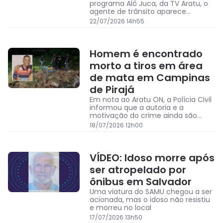
programa Alô Juca, da TV Aratu, o
agente de trânsito aparece
completamente ensanguentado
22/07/2026 14h55
Homem é encontrado
morto a tiros em área
de mata em Campinas
de Pirajá
Em nota ao Aratu ON, a Polícia Civil
informou que a autoria e a
motivação do crime ainda são
desconhecidas e vão ser
18/07/2026 12h00
investigadas pela 3ª Delegacia de
Homicídios (DH/BTS)
VÍDEO: Idoso morre após
ser atropelado por
ônibus em Salvador
Uma viatura do SAMU chegou a ser
acionada, mas o idoso não resistiu
e morreu no local
17/07/2026 13h50