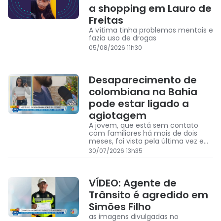
a shopping em Lauro de
Freitas
A vítima tinha problemas mentais e
fazia uso de drogas
05/08/2026 11h30
Desaparecimento de
colombiana na Bahia
pode estar ligado a
agiotagem
A jovem, que está sem contato
com familiares há mais de dois
meses, foi vista pela última vez em
Jequié, no sudoeste da Bahia
30/07/2026 13h35
VÍDEO: Agente de
Trânsito é agredido em
Simões Filho
as imagens divulgadas no