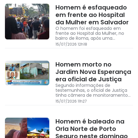
Homem é esfaqueado
em frente ao Hospital
da Mulher em Salvador
O homem foi esfaqueado em
frente ao Hospital da Mulher, no
bairro de Roma, após uma
discussão entre motoristas,
15/07/2026 12h18
segundo testemunhas
Homem morto no
Jardim Nova Esperança
era oficial de Justiça
Segundo informações de
testemunhas, o oficial de Justiça
tinha câmera de monitoramento
na residência onde morava e
15/07/2026 11h27
recebeu diversos avisos da facção
criminosa BDM para que retirasse
as câmeras da residência
Homem é baleado na
Orla Norte de Porto
Seguro neste domingo