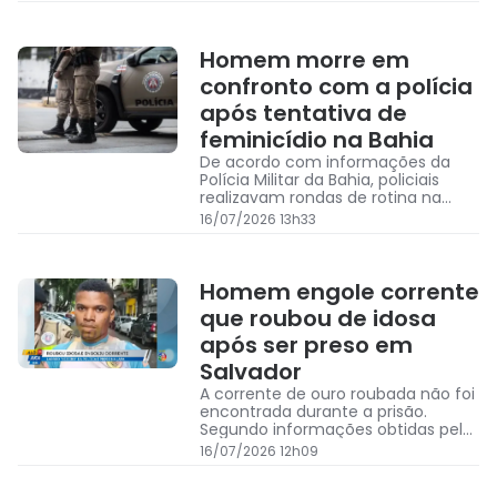
Homem morre em
confronto com a polícia
após tentativa de
feminicídio na Bahia
De acordo com informações da
Polícia Militar da Bahia, policiais
realizavam rondas de rotina na
localidade quando ouviram os
16/07/2026 13h33
gritos de socorro da vítima
Homem engole corrente
que roubou de idosa
após ser preso em
Salvador
A corrente de ouro roubada não foi
encontrada durante a prisão.
Segundo informações obtidas pela
reportagem do Alô Juca, o suspeito
16/07/2026 12h09
engoliu a jóia