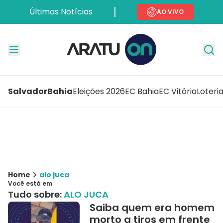
Últimas Notícias
AO VIVO
Salvador
Bahia
Eleições 2026
EC Bahia
EC Vitória
Loteri
Home
alo juca
Você está em
Tudo sobre:
ALO JUCA
Saiba quem era homem
morto a tiros em frente