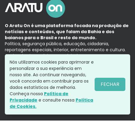
O Aratu On é uma plataforma focada na produção de
notícias e conteúdos, que falam da Bahia e dos
baianos para o Brasil e resto do mundo.
Política, segurança pública, educação, cidadania,
reportagens especiais, interior, entretenimento e cultura.
Aqui, tudo vira notícia e a notícia é no tempo presente,
com a credibilidade do
Grupo Aratu.
Nós utilizamos cookies para aprimorar e
Grupo Aratu
Política de privacidade
Anuncie conosco
personalizar a sua experiência em
nosso site. Ao continuar navegando,
você concorda em contribuir para os
FECHAR
dados estatísticos de melhoria.
Siga-nos
Conheça nossa
Política de
Privacidade
e consulte nossa
Política
de Cookies.