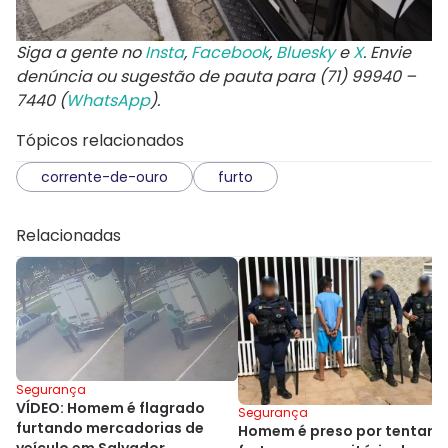
Siga a gente no
Insta
,
Facebook
,
Bluesky
e
X
. Envie
denúncia ou sugestão de pauta para (71) 99940 –
7440 (
WhatsApp
).
Tópicos relacionados
corrente-de-ouro
furto
Relacionadas
Segurança
VÍDEO: Homem é flagrado
Segurança
furtando mercadorias de
Homem é preso por tentar
veículo em Salvador