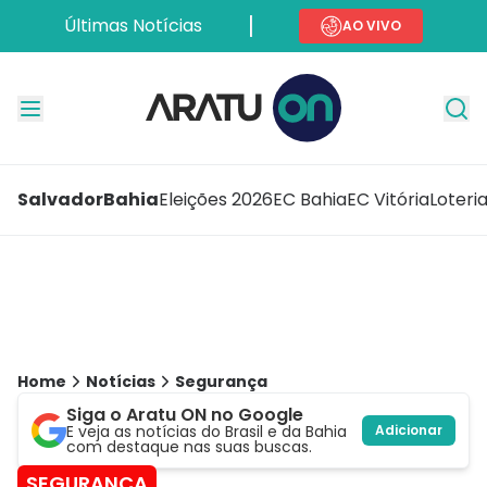
Últimas Notícias
AO VIVO
Salvador
Bahia
Eleições 2026
EC Bahia
EC Vitória
Loteri
Home
Notícias
Segurança
Siga o Aratu ON no Google
E veja as notícias do Brasil e da Bahia
Adicionar
com destaque nas suas buscas.
SEGURANÇA