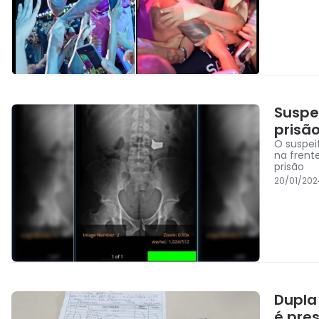
Suspe
prisã
O suspei
na frent
prisão
20/01/202
Dupla
é pre