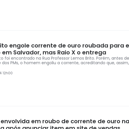
ito engole corrente de ouro roubada para e
o em Salvador, mas Raio X o entrega
to foi encontrado na Rua Professor Lemos Brito. Porém, antes de
e dos PMs, o homem engoliu a corrente, acreditando que, assim
4 12h00
 envolvida em roubo de corrente de ouro na
sa após anunciar item em site de vendas