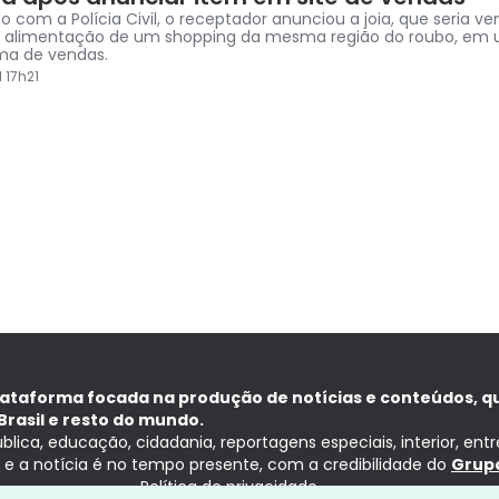
o com a Polícia Civil, o receptador anunciou a joia, que seria v
e alimentação de um shopping da mesma região do roubo, em
ma de vendas.
 17h21
lataforma focada na produção de notícias e conteúdos, q
Brasil e resto do mundo.
ública, educação, cidadania, reportagens especiais, interior, ent
ia e a notícia é no tempo presente, com a credibilidade do
Grupo
Política de privacidade