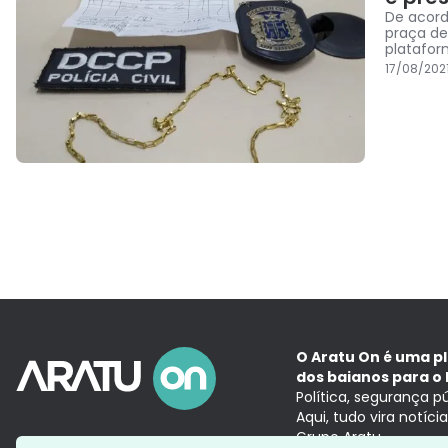
De acord
praça d
platafor
17/08/2021
O Aratu On é uma p
dos baianos para o 
Política, segurança p
Aqui, tudo vira notíc
Grupo Aratu