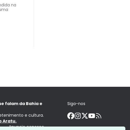
endida na
 uma
ue falam da Bahia e
Siga-nos
retenimento e cultura.
 Aratu.
Anuncie conosco