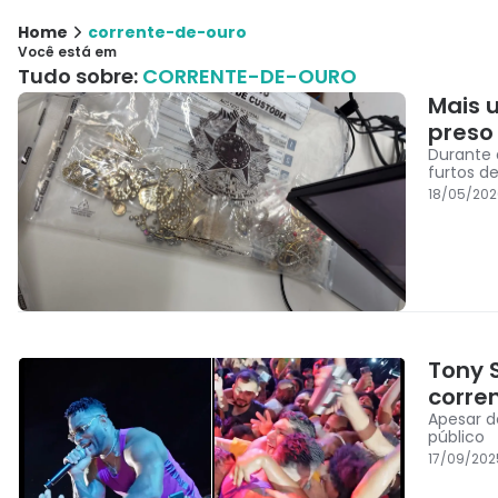
Home
corrente-de-ouro
Você está em
Tudo sobre:
CORRENTE-DE-OURO
Mais 
preso
Durante 
furtos d
18/05/202
Tony 
corre
Apesar d
público
17/09/202