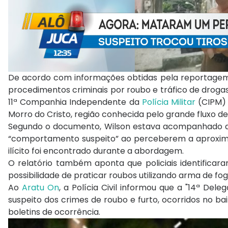
De acordo com informações obtidas pela reportagem, W
procedimentos criminais por roubo e tráfico de drogas.
11ª Companhia Independente da
Polícia Militar
(CIPM) 
Morro do Cristo, região conhecida pelo grande fluxo de 
Segundo o documento, Wilson estava acompanhado 
“comportamento suspeito” ao perceberem a aproximaçã
ilícito foi encontrado durante a abordagem.
O relatório também aponta que policiais identificar
possibilidade de praticar roubos utilizando arma de fog
Ao
Aratu On
, a Polícia Civil informou que a "14ª Del
suspeito dos crimes de roubo e furto, ocorridos no ba
boletins de ocorrência.