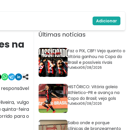
Adicionar
Últimas notícias
es na
Faz o PIX, CBF! Veja quanto o
Vitória ganhou na Copa do
Brasil e possíveis rivais
Futebol
06/08/2026
HISTÓRICO: Vitória goleia
 responsável
Athletico-PR e avança na
Copa do Brasil; veja gols
iveira, vulgo
Futebol
06/08/2026
quinta-feira
orrido para o
Saiba onde e porque
clínicas de bronzeamento