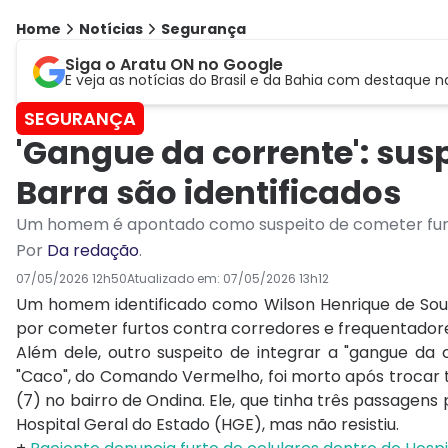
Home
Notícias
Segurança
Siga o Aratu ON no Google
E veja as notícias do Brasil e da Bahia com destaque n
SEGURANÇA
'Gangue da corrente': sus
Barra são identificados
Um homem é apontado como suspeito de cometer furt
Por
Da redação
.
07/05/2026 12h50
Atualizado em:
07/05/2026 13h12
Um homem identificado como Wilson Henrique de Sou
por cometer furtos contra corredores e frequentadore
Além dele, outro suspeito de integrar a "gangue da c
"Caco", do Comando Vermelho, foi morto após trocar 
(7) no bairro de Ondina. Ele, que tinha três passagens
Hospital Geral do Estado (HGE), mas não resistiu.