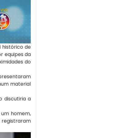
 histórico de
or equipes da
oximidades do
apresentaram
hum material
discutiria a
 de um homem,
o registraram