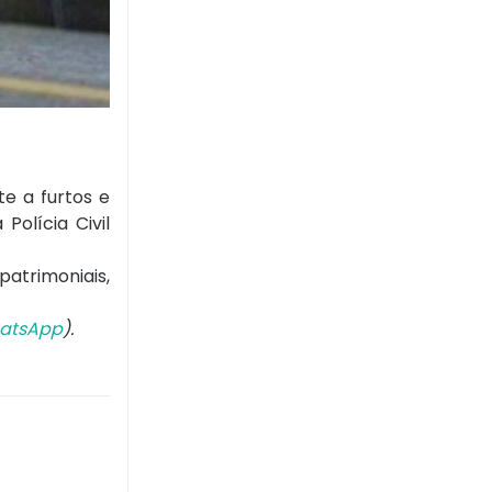
te a furtos e
olícia Civil
atrimoniais,
atsApp
).