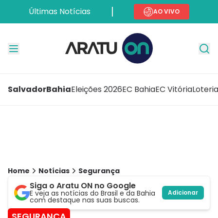
Últimas Notícias
AO VIVO
Salvador
Bahia
Eleições 2026
EC Bahia
EC Vitória
Loteri
Home
Notícias
Segurança
Siga o Aratu ON no Google
E veja as notícias do Brasil e da Bahia
Adicionar
com destaque nas suas buscas.
SEGURANÇA