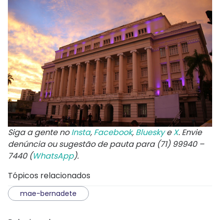
Siga a gente no
Insta
,
Facebook
,
Bluesky
e
X
. Envie
denúncia ou sugestão de pauta para (71) 99940 –
7440 (
WhatsApp
).
Tópicos relacionados
mae-bernadete