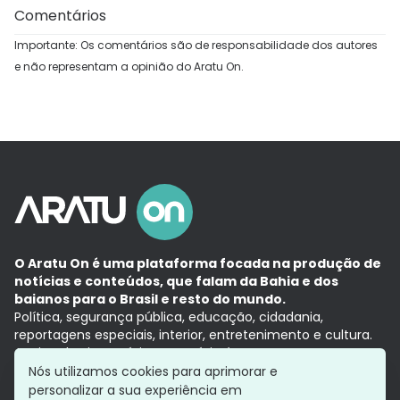
Comentários
Importante: Os comentários são de responsabilidade dos autores
e não representam a opinião do Aratu On.
O Aratu On é uma plataforma focada na produção de
notícias e conteúdos, que falam da Bahia e dos
baianos para o Brasil e resto do mundo.
Política, segurança pública, educação, cidadania,
reportagens especiais, interior, entretenimento e cultura.
Aqui, tudo vira notícia e a notícia é no tempo presente,
com a credibilidade do
Grupo Aratu.
Nós utilizamos cookies para aprimorar e
Grupo Aratu
Política de privacidade
Anuncie conosco
personalizar a sua experiência em