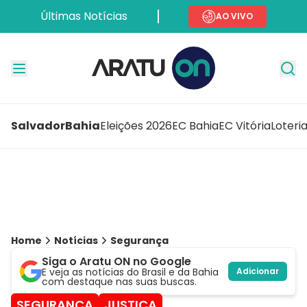
Últimas Notícias
AO VIVO
Salvador
Bahia
Eleições 2026
EC Bahia
EC Vitória
Loteri
Home
Notícias
Segurança
Siga o Aratu ON no Google
E veja as notícias do Brasil e da Bahia
Adicionar
com destaque nas suas buscas.
SEGURANÇA
JUSTIÇA