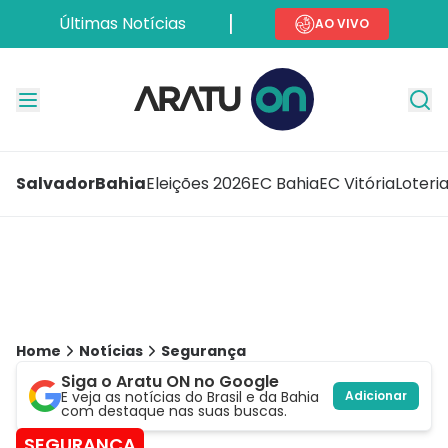
Últimas Notícias
AO VIVO
Salvador
Bahia
Eleições 2026
EC Bahia
EC Vitória
Loteri
Home
Notícias
Segurança
Siga o Aratu ON no Google
E veja as notícias do Brasil e da Bahia
Adicionar
com destaque nas suas buscas.
SEGURANÇA