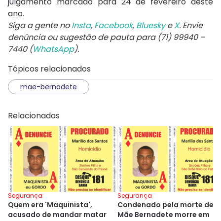
julgamento marcado para 24 de fevereiro deste
ano.
Siga a gente no
Insta
,
Facebook
,
Bluesky
e
X
. Envie
denúncia ou sugestão de pauta para (71) 99940 –
7440 (
WhatsApp
).
Tópicos relacionados
mae-bernadete
Relacionadas
Segurança
Segurança
Quem era 'Maquinista',
Condenado pela morte de
acusado de mandar matar
Mãe Bernadete morre em