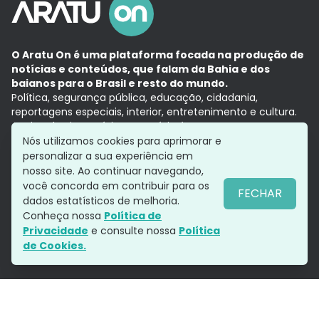
O Aratu On é uma plataforma focada na produção de
notícias e conteúdos, que falam da Bahia e dos
baianos para o Brasil e resto do mundo.
Política, segurança pública, educação, cidadania,
reportagens especiais, interior, entretenimento e cultura.
Aqui, tudo vira notícia e a notícia é no tempo presente,
com a credibilidade do
Grupo Aratu.
Nós utilizamos cookies para aprimorar e
Grupo Aratu
Política de privacidade
Anuncie conosco
personalizar a sua experiência em
nosso site. Ao continuar navegando,
você concorda em contribuir para os
FECHAR
dados estatísticos de melhoria.
Siga-nos
Conheça nossa
Política de
Privacidade
e consulte nossa
Política
de Cookies.