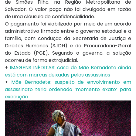
de Simões Filho, na Região Metropolitana de
Salvador. O valor pago não foi divulgado em razão
de uma cláusula de confidencialidade.
O pagamento foi viabilizado por meio de um acordo
administrativo firmado entre o governo estadual e a
família, com condução da Secretaria de Justiça e
Direitos Humanos (SJDH) e da Procuradoria-Geral
do Estado (PGE). Segundo o governo, a solução
ocorreu de forma extrajudicial.
+
IMAGENS INÉDITAS: casa de Mãe Bernadete ainda
está com marcas deixadas pelos assassinos
+
Mãe Bernadete: suspeito de envolvimento em
assassinato teria ordenado ‘momento exato’ para
execução