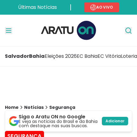
Últimas Notícias
AO VIVO
Salvador
Bahia
Eleições 2026
EC Bahia
EC Vitória
Loteri
Home
Notícias
Segurança
Siga o Aratu ON no Google
E veja as notícias do Brasil e da Bahia
Adicionar
com destaque nas suas buscas.
SEGURANÇA