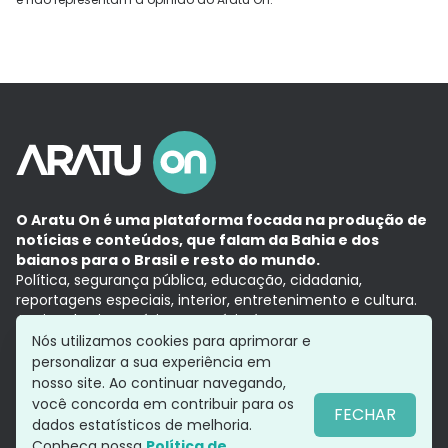
O Aratu On é uma plataforma focada na produção de
notícias e conteúdos, que falam da Bahia e dos
baianos para o Brasil e resto do mundo.
Política, segurança pública, educação, cidadania,
reportagens especiais, interior, entretenimento e cultura.
Aqui, tudo vira notícia e a notícia é no tempo presente,
com a credibilidade do
Grupo Aratu.
Nós utilizamos cookies para aprimorar e
Grupo Aratu
Política de privacidade
Anuncie conosco
personalizar a sua experiência em
nosso site. Ao continuar navegando,
você concorda em contribuir para os
FECHAR
dados estatísticos de melhoria.
Siga-nos
Conheça nossa
Política de