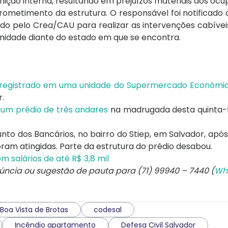
nição interna, resultando em prejuízos materiais aos ocu
metimento da estrutura. O responsável foi notificado 
ado pelo Crea/CAU para realizar as intervenções cabívei
unidade diante do estado em que se encontra.
i registrado em uma unidade do Supermercado Econômi
r.
u um prédio de três andares
na madrugada desta quinta-f
unto dos Bancários, no bairro do Stiep, em
Salvador, após
ram atingidas. Parte da estrutura do prédio desabou.
 salários de até R$ 3,8 mil
núncia ou sugestão de pauta para (71) 99940 – 7440 (
Wh
Boa Vista de Brotas
codesal
Incêndio apartamento
Defesa Civil Salvador