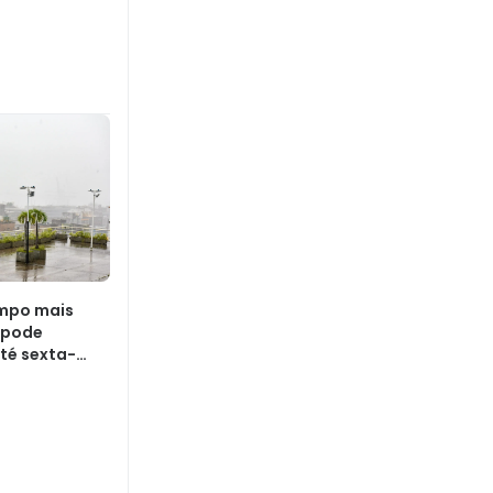
empo mais
 pode
até sexta-