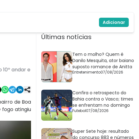
Adicionar
Últimas notícias
Tem o molho? Quem é
Danilo Mesquita, ator baiano
suposto romance de Anitta
o 10º andar e
Entretenimento
07/08/2026
Confira o retrospecto do
Bahia contra o Vasco; times
bairro de Boa
se enfrentam no domingo
fogo atingiu
Futebol
07/08/2026
Super Sete hoje: resultado
do concurso 883 e números