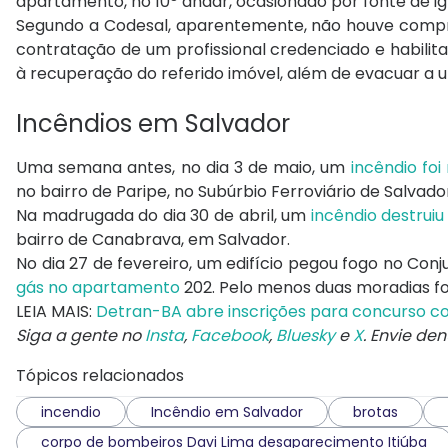
apartamento, no 10º andar, ocasionado por fonte de ig
Segundo a Codesal, aparentemente, não houve compro
contratação de um profissional credenciado e habilit
à recuperação do referido imóvel, além de evacuar a 
Incêndios em Salvador
Uma semana antes, no dia 3 de maio, um
incêndio fo
no bairro de Paripe, no Subúrbio Ferroviário de Salvado
Na madrugada do dia 30 de abril, um
incêndio destrui
bairro de Canabrava, em Salvador.
No dia 27 de fevereiro, um edifício pegou fogo no Conj
gás no apartamento
202. Pelo menos duas moradias fo
LEIA MAIS:
Detran-BA abre inscrições para concurso com
Siga a gente no
Insta
,
Facebook
,
Bluesky
e
X
. Envie de
Tópicos relacionados
incendio
Incêndio em Salvador
brotas
corpo de bombeiros Davi Lima desaparecimento Itiúba