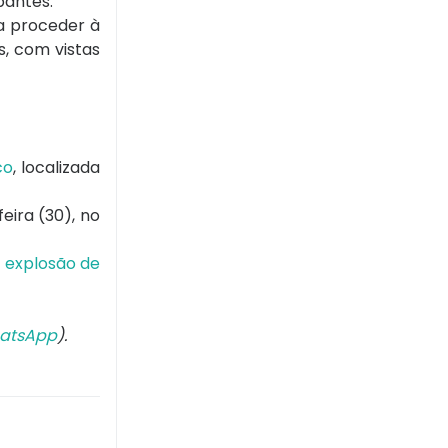
pantes.
a proceder à
s, com vistas
co
, localizada
eira (30), no
explosão de
atsApp
).