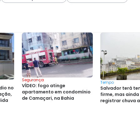
Segurança
Tempo
VÍDEO: fogo atinge
dio no
Salvador terá t
apartamento em condomínio
ação,
firme, mas ainda
de Camaçari, na Bahia
lida
registrar chuva 
feira