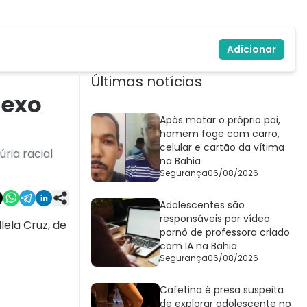
Adicionar
Últimas notícias
lexo
Após matar o próprio pai,
homem foge com carro,
celular e cartão da vítima
ria racial
na Bahia
Segurança
06/08/2026
Adolescentes são
responsáveis por vídeo
lela Cruz, de
pornô de professora criado
com IA na Bahia
Segurança
06/08/2026
Cafetina é presa suspeita
de explorar adolescente no