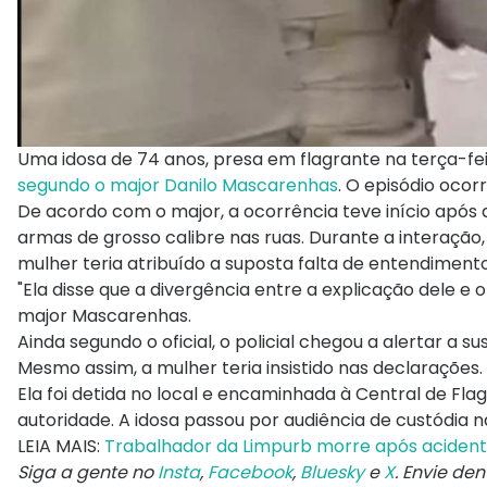
Uma idosa de 74 anos, presa em flagrante na terça-fei
segundo o major Danilo Mascarenhas
. O episódio ocor
De acordo com o major, a ocorrência teve início após a
armas de grosso calibre nas ruas. Durante a interação,
mulher teria atribuído a suposta falta de entendimento 
"Ela disse que a divergência entre a explicação dele e
major Mascarenhas.
Ainda segundo o oficial, o policial chegou a alertar a 
Mesmo assim, a mulher teria insistido nas declarações.
Ela foi detida no local e encaminhada à Central de Fl
autoridade. A idosa passou por audiência de custódia na
LEIA MAIS:
Trabalhador da Limpurb morre após acident
Siga a gente no
Insta
,
Facebook
,
Bluesky
e
X
. Envie de