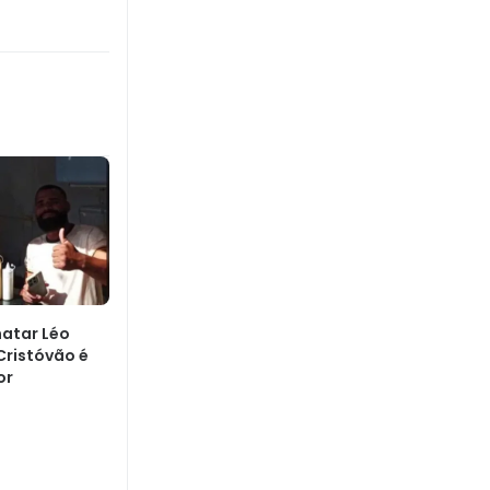
matar Léo
Cristóvão é
or