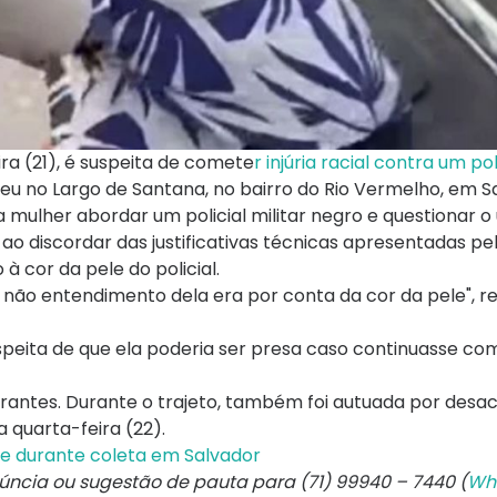
ra (21), é suspeita de comete
r injúria racial contra um poli
reu no Largo de Santana, no bairro do Rio Vermelho, em S
 mulher abordar um policial militar negro e questionar o
 ao discordar das justificativas técnicas apresentadas pe
à cor da pele do policial.
 o não entendimento dela era por conta da cor da pele", re
suspeita de que ela poderia ser presa caso continuasse co
agrantes. Durante o trajeto, também foi autuada por desa
 quarta-feira (22).
e durante coleta em Salvador
núncia ou sugestão de pauta para (71) 99940 – 7440 (
Wh