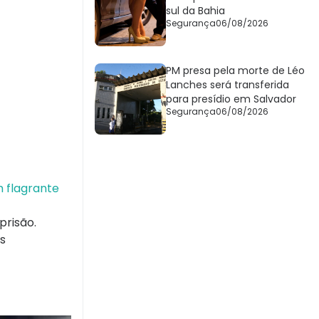
sul da Bahia
Segurança
06/08/2026
PM presa pela morte de Léo
Lanches será transferida
para presídio em Salvador
Segurança
06/08/2026
 flagrante
prisão.
s