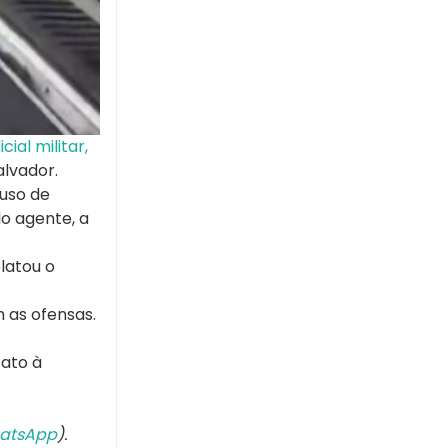
cial militar,
alvador.
 uso de
lo agente, a
latou o
m as ofensas.
cato à
atsApp
).