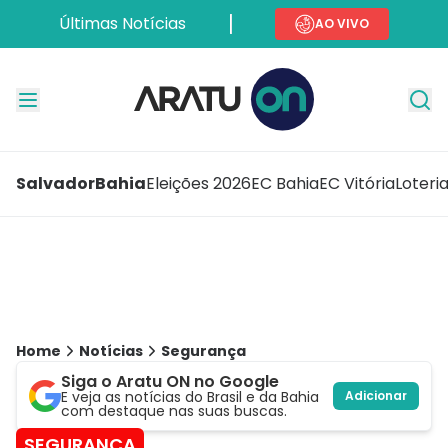
Últimas Notícias
AO VIVO
Salvador
Bahia
Eleições 2026
EC Bahia
EC Vitória
Loteri
Home
Notícias
Segurança
Siga o Aratu ON no Google
E veja as notícias do Brasil e da Bahia
Adicionar
com destaque nas suas buscas.
SEGURANÇA