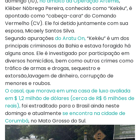
domingo (10),
no âmbito da Operação Artemis
,
Kléber Nóbrega Pereira, conhecido como “Kekéu”, é
apontado como “cabeça-cara” do Comando
Vermelho (CV). Ele foi detido juntamente com sua
esposa, Micaely Santos Silva.
Segundo apurações
do Aratu On,
“Kekéu” é um dos
principais criminosos da Bahia e estava foragido há
alguns anos. Ele é investigado por participação em
diversos homicídios, bem como outros crimes como
tráfico de armas e drogas, sequestro e
extorsão,lavagem de dinheiro, corrupção de
menores e roubos.
O casal, que morava em uma casa de luxo avaliada
em $ 1,2 milhão de dólares (cerca de R$ 6 milhões de
reais),
foi extraditado para o Brasil ainda neste
domingo e atualmente
se encontra na cidade de
Corumbá
, no Mato Grosso do Sul.