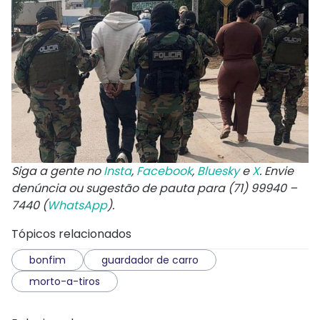
Siga a gente no
Insta
,
Facebook
,
Bluesky
e
X
. Envie
denúncia ou sugestão de pauta para (71) 99940 –
7440 (
WhatsApp
).
Tópicos relacionados
bonfim
guardador de carro
morto-a-tiros