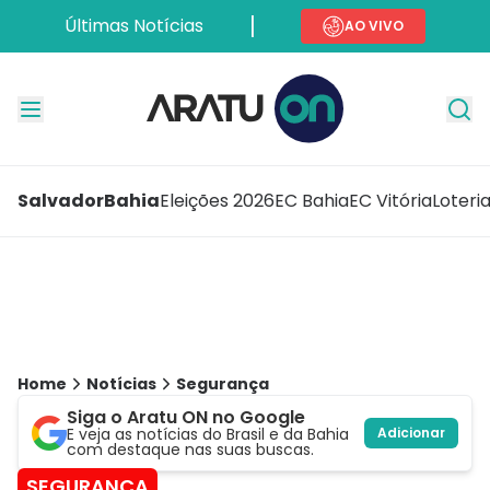
Últimas Notícias
AO VIVO
Salvador
Bahia
Eleições 2026
EC Bahia
EC Vitória
Loteri
Home
Notícias
Segurança
Siga o Aratu ON no Google
E veja as notícias do Brasil e da Bahia
Adicionar
com destaque nas suas buscas.
SEGURANÇA