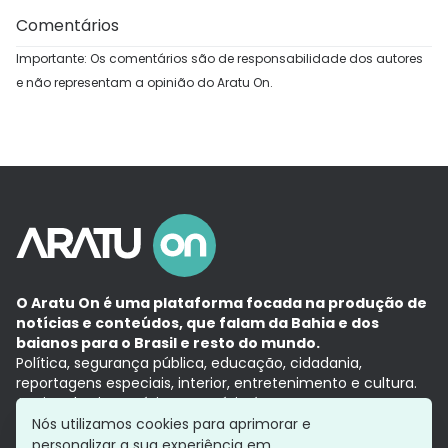
Comentários
Importante: Os comentários são de responsabilidade dos autores
e não representam a opinião do Aratu On.
O Aratu On é uma plataforma focada na produção de
notícias e conteúdos, que falam da Bahia e dos
baianos para o Brasil e resto do mundo.
Política, segurança pública, educação, cidadania,
reportagens especiais, interior, entretenimento e cultura.
Aqui, tudo vira notícia e a notícia é no tempo presente,
com a credibilidade do
Grupo Aratu.
Nós utilizamos cookies para aprimorar e
Grupo Aratu
Política de privacidade
Anuncie conosco
personalizar a sua experiência em