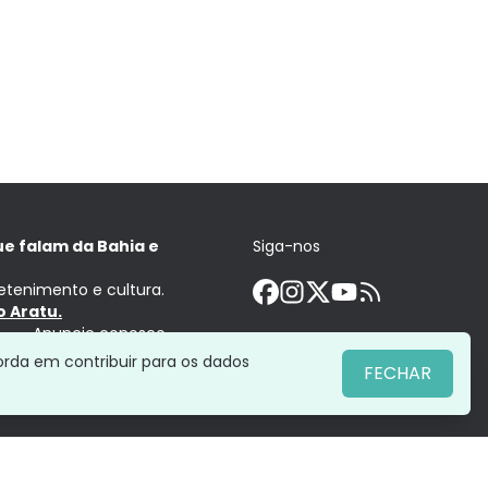
ue falam da Bahia e
Siga-nos
retenimento e cultura.
 Aratu.
Anuncie conosco
orda em contribuir para os dados
FECHAR