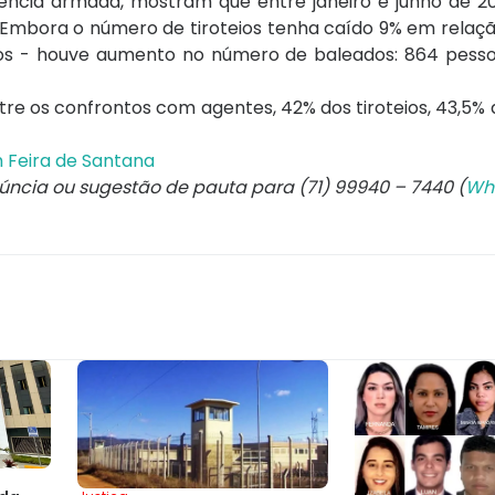
lência armada, mostram que entre janeiro e junho de 20
o. Embora o número de tiroteios tenha caído 9% em rela
os - houve aumento no número de baleados: 864 pessoa
tre os confrontos com agentes, 42% dos tiroteios, 43,5%
 Feira de Santana
núncia ou sugestão de pauta para (71) 99940 – 7440 (
Wh