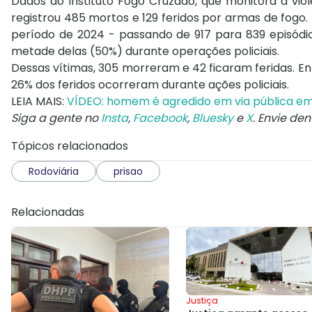
Dados do Instituto Fogo Cruzado, que monitora a vio
registrou 485 mortos e 129 feridos por armas de fog
período de 2024 - passando de 917 para 839 episódi
metade delas (50%) durante operações policiais.
Dessas vítimas, 305 morreram e 42 ficaram feridas. En
26% dos feridos ocorreram durante ações policiais.
LEIA MAIS:
VÍDEO: homem é agredido em via pública em
Siga a gente no
Insta
,
Facebook
,
Bluesky
e
X
. Envie de
Tópicos relacionados
Rodoviária
prisao
Relacionadas
Justiça