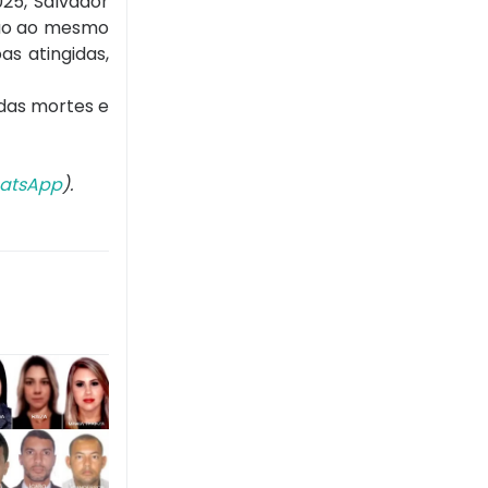
25, Salvador
ção ao mesmo
s atingidas,
 das mortes e
atsApp
).