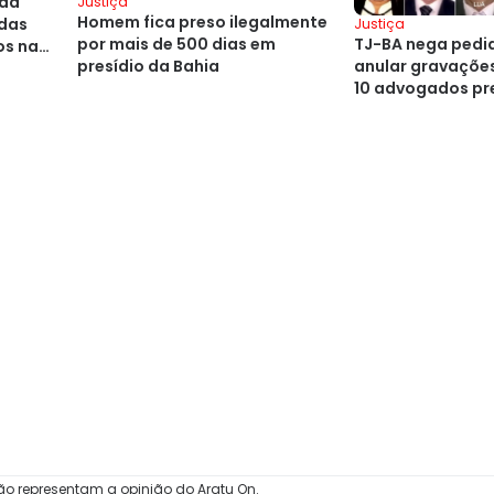
 da
Justiça
Homem fica preso ilegalmente
adas
Justiça
por mais de 500 dias em
TJ-BA nega pedi
os na
presídio da Bahia
anular gravaçõe
10 advogados pr
ão representam a opinião do Aratu On.