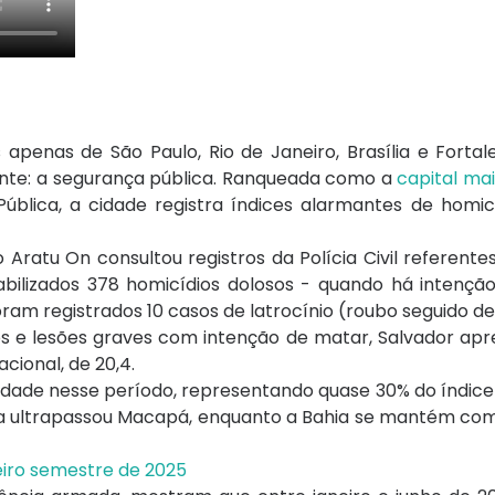
 apenas de São Paulo, Rio de Janeiro, Brasília e Fortal
cente: a segurança pública. Ranqueada como a
capital mai
ública, a cidade registra índices alarmantes de homic
ratu On consultou registros da Polícia Civil referente
abilizados 378 homicídios dolosos - quando há intençã
am registrados 10 casos de latrocínio (roubo seguido de
s e lesões graves com intenção de matar, Salvador apr
cional, de 20,4.
 cidade nesse período, representando quase 30% do índic
ana ultrapassou Macapá, enquanto a Bahia se mantém co
eiro semestre de 2025