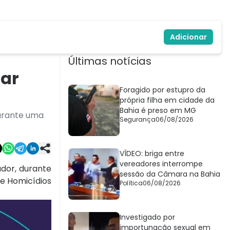
Adicionar
Últimas notícias
tar
Foragido por estupro da
própria filha em cidade da
Bahia é preso em MG
durante uma
Segurança
06/08/2026
VÍDEO: briga entre
vereadores interrompe
dor, durante
sessão da Câmara na Bahia
e Homicídios
Política
06/08/2026
Investigado por
importunação sexual em