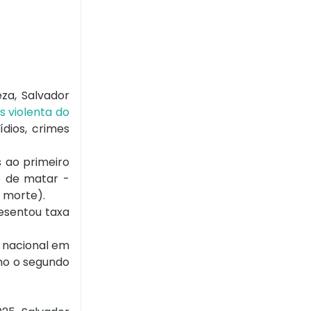
eza, Salvador
s violenta do
ídios, crimes
s ao primeiro
o de matar -
 morte).
esentou taxa
e nacional em
mo o segundo