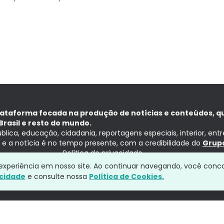
lataforma focada na produção de notícias e conteúdos, q
Brasil e resto do mundo.
ública, educação, cidadania, reportagens especiais, interior, ent
ia e a notícia é no tempo presente, com a credibilidade do
Grupo
Política de privacidade
a experiência em nosso site. Ao continuar navegando, você conc
acidade
e consulte nossa
Política de Cookies.