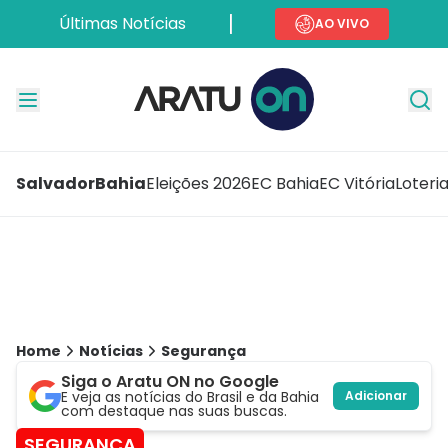
Últimas Notícias
AO VIVO
Salvador
Bahia
Eleições 2026
EC Bahia
EC Vitória
Loteri
Home
Notícias
Segurança
Siga o Aratu ON no Google
E veja as notícias do Brasil e da Bahia
Adicionar
com destaque nas suas buscas.
SEGURANÇA