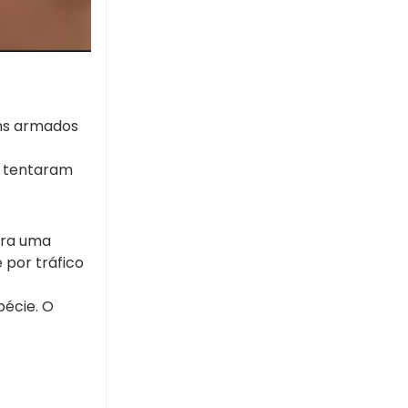
ns armados
e tentaram
ara uma
 por tráfico
pécie. O