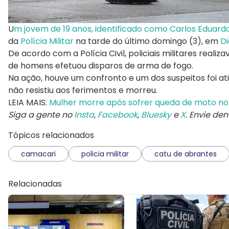
U
m jovem de 19 anos, identificado como Carlos Eduar
da
Polícia Militar
na tarde do último domingo (3), em
Di
De acordo com a Polícia Civil, policiais militares rea
de homens efetuou disparos de arma de fogo.
Na ação, houve um confronto e um dos suspeitos foi at
não resistiu aos ferimentos e morreu.
LEIA MAIS:
Mulher morre após sofrer queda de moto no 
Siga a gente no
Insta
,
Facebook
,
Bluesky
e
X
. Envie de
Tópicos relacionados
camacari
policia militar
catu de abrantes
Relacionadas