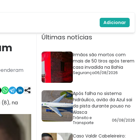
Adicionar
Últimas notícias
 um
Irmãos são mortos com
mais de 50 tiros após terem
casa invadida na Bahia
preenderam
Segurança
06/08/2026
Após falha no sistema
hidráulico, avião da Azul sai
(8), na
da pista durante pouso no
Alasca
Trânsito e
06/08/2026
Transporte
Caso Valdir Cabeleireiro: