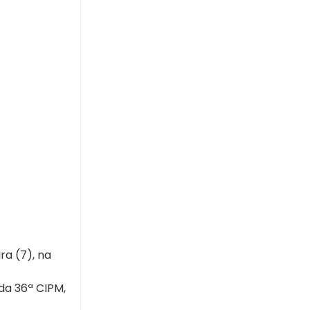
a (7), na
da 36ª CIPM,