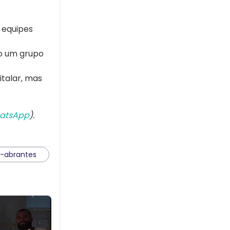
 equipes
do um grupo
italar, mas
atsApp
).
e-abrantes