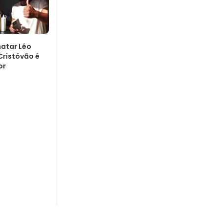
matar Léo
Cristóvão é
or