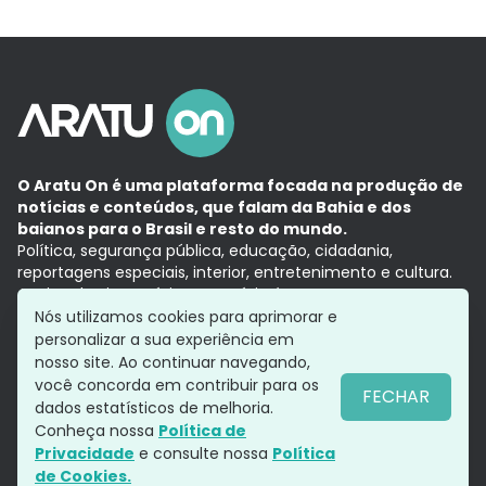
O Aratu On é uma plataforma focada na produção de
notícias e conteúdos, que falam da Bahia e dos
baianos para o Brasil e resto do mundo.
Política, segurança pública, educação, cidadania,
reportagens especiais, interior, entretenimento e cultura.
Aqui, tudo vira notícia e a notícia é no tempo presente,
com a credibilidade do
Grupo Aratu.
Nós utilizamos cookies para aprimorar e
Grupo Aratu
Política de privacidade
Anuncie conosco
personalizar a sua experiência em
nosso site. Ao continuar navegando,
você concorda em contribuir para os
FECHAR
dados estatísticos de melhoria.
Siga-nos
Conheça nossa
Política de
Privacidade
e consulte nossa
Política
de Cookies.