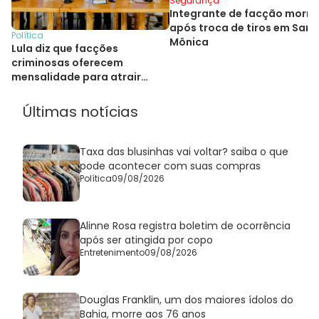
Segurança
Integrante de facção morre
após troca de tiros em Sant
Política
Mônica
Lula diz que facções
criminosas oferecem
mensalidade para atrair
crianças ao crime
Últimas notícias
Taxa das blusinhas vai voltar? saiba o que
pode acontecer com suas compras
Política
09/08/2026
Alinne Rosa registra boletim de ocorrência
após ser atingida por copo
Entretenimento
09/08/2026
Douglas Franklin, um dos maiores ídolos do
Bahia, morre aos 76 anos