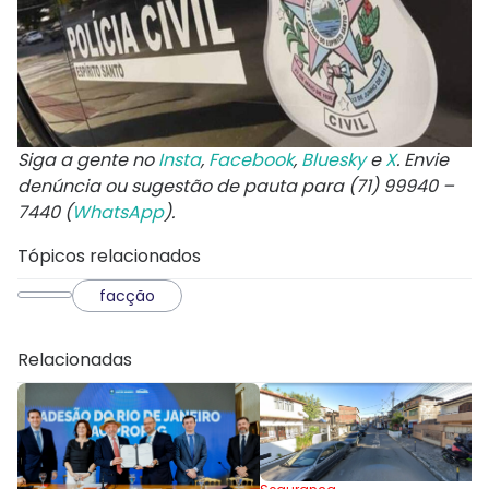
Siga a gente no
Insta
,
Facebook
,
Bluesky
e
X
. Envie
denúncia ou sugestão de pauta para (71) 99940 –
7440 (
WhatsApp
).
Tópicos relacionados
facção
Relacionadas