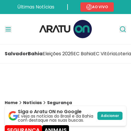
Últimas Notícias
AO VIVO
Salvador
Bahia
Eleições 2026
EC Bahia
EC Vitória
Loteri
Home
Notícias
Segurança
Siga o Aratu ON no Google
E veja as notícias do Brasil e da Bahia
Adicionar
com destaque nas suas buscas.
SEGURANÇA
ANIMAIS