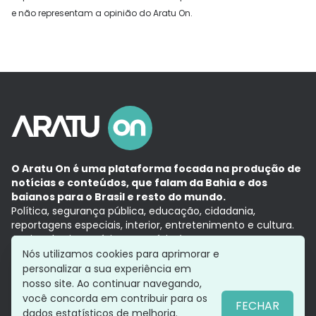
e não representam a opinião do Aratu On.
O Aratu On é uma plataforma focada na produção de
notícias e conteúdos, que falam da Bahia e dos
baianos para o Brasil e resto do mundo.
Política, segurança pública, educação, cidadania,
reportagens especiais, interior, entretenimento e cultura.
Aqui, tudo vira notícia e a notícia é no tempo presente,
com a credibilidade do
Grupo Aratu.
Nós utilizamos cookies para aprimorar e
Grupo Aratu
Política de privacidade
Anuncie conosco
personalizar a sua experiência em
nosso site. Ao continuar navegando,
você concorda em contribuir para os
FECHAR
dados estatísticos de melhoria.