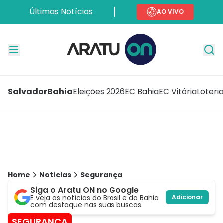
Últimas Notícias
AO VIVO
Salvador
Bahia
Eleições 2026
EC Bahia
EC Vitória
Loteri
Home
Notícias
Segurança
Siga o Aratu ON no Google
E veja as notícias do Brasil e da Bahia
Adicionar
com destaque nas suas buscas.
SEGURANÇA