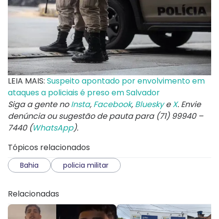
LEIA MAIS:
Suspeito apontado por envolvimento em
ataques a policiais é preso em Salvador
Siga a gente no
Insta
,
Facebook
,
Bluesky
e
X
. Envie
denúncia ou sugestão de pauta para (71) 99940 –
7440 (
WhatsApp
).
Tópicos relacionados
Bahia
policia militar
Relacionadas