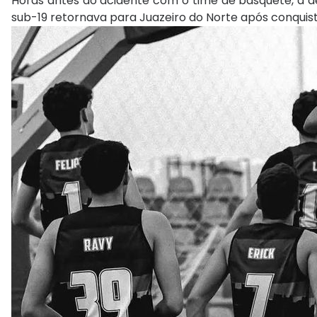
Horas antes do acidente com o time de basquete, a d
sub-19 retornava para Juazeiro do Norte após conquist