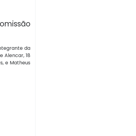
comissão
integrante da
e Alencar, 18
os, e Matheus