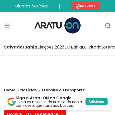
Últimas Notícias
AO VIVO
Salvador
Bahia
Eleições 2026
EC Bahia
EC Vitória
Loteri
Home
Notícias
Trânsito e Transporte
Siga o Aratu ON no Google
E veja as notícias do Brasil e da Bahia
Adicionar
com destaque nas suas buscas.
TRÂNSITO E TRANSPORTE