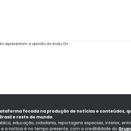
ão representam a opinião do Aratu On.
lataforma focada na produção de notícias e conteúdos, q
Brasil e resto do mundo.
ública, educação, cidadania, reportagens especiais, interior, ent
ia e a notícia é no tempo presente, com a credibilidade do
Grupo