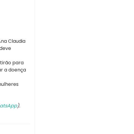
Ana Claudia
 deve
tirão para
ar a doença
mulheres
atsApp
).