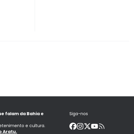
ue falam da Bahia e
Siga-nos
retenimento e cultura.
 Aratu.