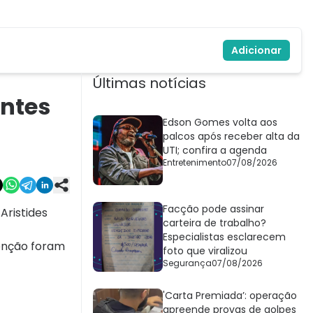
Adicionar
Últimas notícias
entes
Edson Gomes volta aos
palcos após receber alta da
UTI; confira a agenda
Entretenimento
07/08/2026
Facção pode assinar
Aristides
carteira de trabalho?
Especialistas esclarecem
tenção foram
foto que viralizou
Segurança
07/08/2026
'Carta Premiada’: operação
apreende provas de golpes