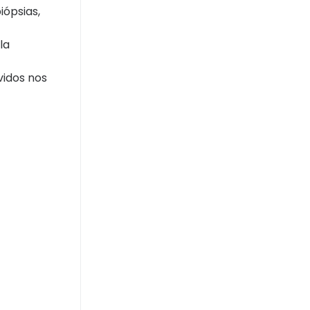
iópsias,
la
vidos nos