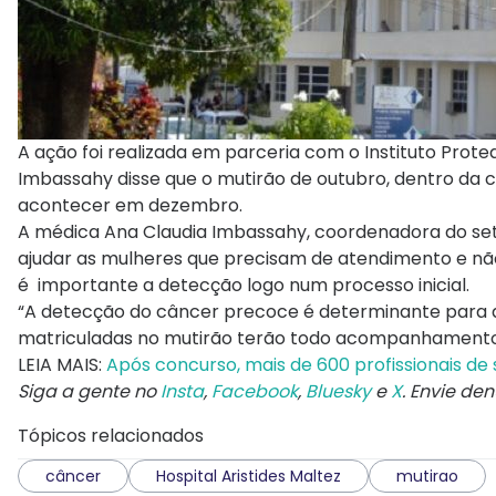
A ação foi realizada em parceria com o Instituto Prot
Imbassahy disse que o mutirão de outubro, dentro da
acontecer em dezembro.
A médica Ana Claudia Imbassahy, coordenadora do seto
ajudar as mulheres que precisam de atendimento e n
é importante a detecção logo num processo inicial.
“A detecção do câncer precoce é determinante para a 
matriculadas no mutirão terão todo acompanhamento aq
LEIA MAIS:
Após concurso, mais de 600 profissionais d
Siga a gente no
Insta
,
Facebook
,
Bluesky
e
X
. Envie de
Tópicos relacionados
câncer
Hospital Aristides Maltez
mutirao