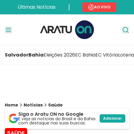
Últimas Notícias
AO VIVO
Salvador
Bahia
Eleições 2026
EC Bahia
EC Vitória
Loteri
Home
Notícias
Saúde
Siga o Aratu ON no Google
E veja as notícias do Brasil e da Bahia
Adicionar
com destaque nas suas buscas.
SAÚDE